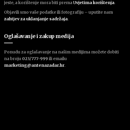
jeste, a korištenje mora biti prema
U
vjetima korištenja
.
Objavili smo vaše podatke ili fotografiju – uputite nam
zahtjev za uklanjanje sadržaja
.
Oglašavanje i zakup medija
Ponudu za oglašavanje na našim medijima možete dobiti
na broju
023/777-999
ili emailu
marketing@antenazadar.hr
.