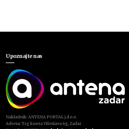
Upoznajte nas
Nakladnik: ANTENA PORTAL j.d.o.o.
Adresa: Trg kneza Višeslava 6g, Zadar