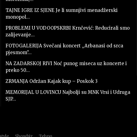
TAJNE IGRE IZ SJENE Je li sumnjivi menadžerski
monopol…
PROBLEMI U VODOOPSKRBI Krnčević: Reducirali smo
zalijevanje…
FOTOGALERIJA Svečani koncert „Arbanasi od srca
pjesmom”…
NA ZADARSKOJ RIVI Noć punog miseca uz koncerte i
preko 50…
ZRMANJA Održan Kajak kup – Poskok 3
MEMORIJAL U LOVINCU Najbolji su MNK Vrsi i Udruga
SJP…
style
Showbiz
Tehno