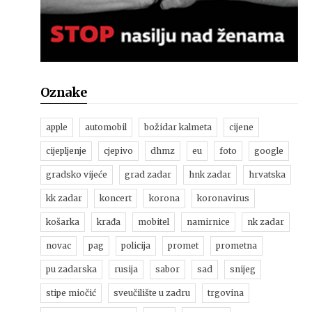
Oznake
apple
automobil
božidar kalmeta
cijene
cijepljenje
cjepivo
dhmz
eu
foto
google
gradsko vijeće
grad zadar
hnk zadar
hrvatska
kk zadar
koncert
korona
koronavirus
košarka
krađa
mobitel
namirnice
nk zadar
novac
pag
policija
promet
prometna
pu zadarska
rusija
sabor
sad
snijeg
stipe miočić
sveučilište u zadru
trgovina