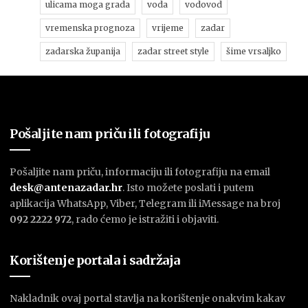
ulicama moga grada
voda
vodovod
vremenska prognoza
vrijeme
zadar
zadarska županija
zadar street style
šime vrsaljko
Pošaljite nam priču ili fotografiju
Pošaljite nam priču, informaciju ili fotografiju na email
desk@antenazadar.hr
. Isto možete poslati i putem
aplikacija WhatsApp, Viber, Telegram ili iMessage na broj
092 2222 972
, rado ćemo je istražiti i objaviti.
Korištenje portala i sadržaja
Nakladnik ovaj portal stavlja na korištenje onakvim kakav