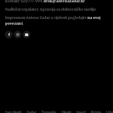
Kontakt: 023/777-999,
desk@antenazadar.hr
Nadležni regulator: Agencija za elektorničke medije.
Impressum Antene Zadar u cijelosti pogledajte
na ovoj
poveznici
.
Sve vijesti
Zadar
Županija
Vijesti
Sport
Biznis
Life