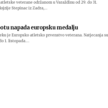
atletske veterane održanom u Varaždinu od 29. do 31.
lojzije Stepinac iz Zadra,…
ubotu napada europsku medalju
ijeku je Europsko atletsko prvenstvo veterana. Natjecanja s
 do 1. listopada.…