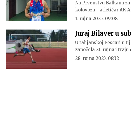
Na Prvenstvu Balkana za 
kolovoza - atletičar AK A
1. rujna 2025. 09:08
Juraj Bilaver u s
U talijanskoj Pescari u t
započela 21. rujna i traju
28. rujna 2023. 08:32