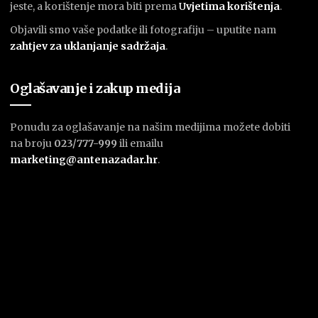
jeste, a korištenje mora biti prema
U
vjetima korištenja
.
Objavili smo vaše podatke ili fotografiju – uputite nam
zahtjev za uklanjanje sadržaja
.
Oglašavanje i zakup medija
Ponudu za oglašavanje na našim medijima možete dobiti
na broju
023/777-999
ili emailu
marketing@antenazadar.hr
.