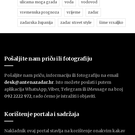
ulicama moga grada
voda
vodovod
vremenska prognoza
vrijeme
zadar
zadarska županija
zadar street style
šime vrsaljko
Pošaljite nam priču ili fotografiju
Pošaljite nam priču, informaciju ili fotografiju na email
desk@antenazadar.hr
. Isto možete poslati i putem
aplikacija WhatsApp, Viber, Telegram ili iMessage na broj
092 2222 972
, rado ćemo je istražiti i objaviti.
Korištenje portala i sadržaja
Nakladnik ovaj portal stavlja na korištenje onakvim kakav