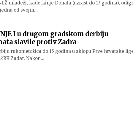
NLŽ mladeži, kadetkinje Donata (uzrast do 17 godina), odig
k jednu od svojih…
E I u drugom gradskom derbiju
ta slavile protiv Zadra
iju rukometašica do 15 godina u sklopu Prve hrvatske lig
v ŽRK Zadar. Nakon…