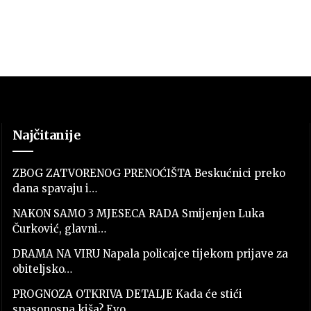
Najčitanije
ZBOG ZATVORENOG PRENOĆIŠTA Beskućnici preko
dana spavaju i…
NAKON SAMO 3 MJESECA RADA Smijenjen Luka
Čurković, glavni…
DRAMA NA VIRU Napala policajce tijekom prijave za
obiteljsko…
PROGNOZA OTKRIVA DETALJE Kada će stići
spasonosna kiša? Evo…