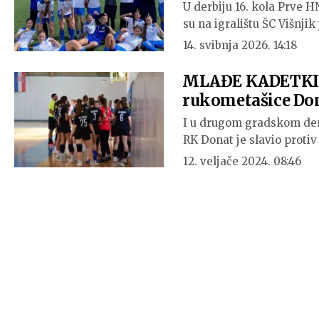
U derbiju 16. kola Prve H
su na igralištu ŠC Višnji
14. svibnja 2026. 14:18
MLAĐE KADETKINJ
rukometašice Dona
I u drugom gradskom derb
RK Donat je slavio proti
12. veljače 2024. 08:46