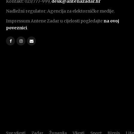
Kontakt: 023/777-999,
desk@antenazadar.hr
Nadležni regulator: Agencija za elektorničke medije.
Impressum Antene Zadar u cijelosti pogledajte
na ovoj
poveznici
.
Sve vijesti
Zadar
Županija
Vijesti
Sport
Biznis
Life