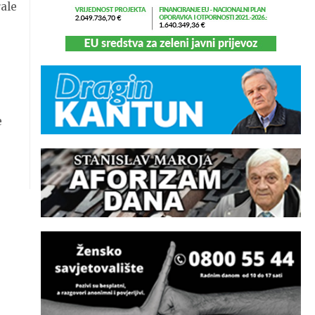
rale
e