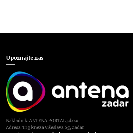
Upoznajte nas
Nakladnik: ANTENA PORTAL j.d.o.o.
Adresa: Trg kneza Višeslava 6g, Zadar