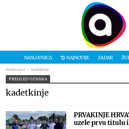
NASLOVNICA
NAJNOVIJE
ZADAR
ŽU
Naslovnica
kadetkinje
PREGLED OZNAKA
kadetkinje
PRVAKINJE HRVAT
uzele prvu titulu 