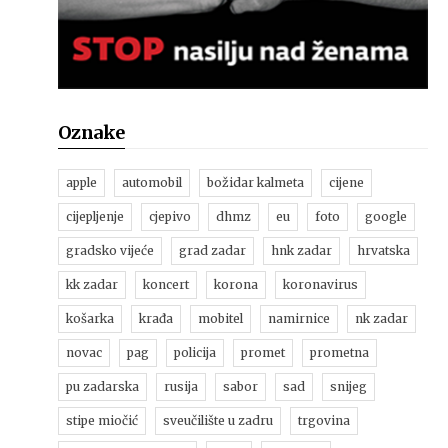
Oznake
apple
automobil
božidar kalmeta
cijene
cijepljenje
cjepivo
dhmz
eu
foto
google
gradsko vijeće
grad zadar
hnk zadar
hrvatska
kk zadar
koncert
korona
koronavirus
košarka
krađa
mobitel
namirnice
nk zadar
novac
pag
policija
promet
prometna
pu zadarska
rusija
sabor
sad
snijeg
stipe miočić
sveučilište u zadru
trgovina