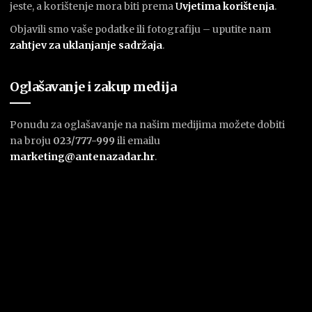
jeste, a korištenje mora biti prema
U
vjetima korištenja
.
Objavili smo vaše podatke ili fotografiju – uputite nam
zahtjev za uklanjanje sadržaja
.
Oglašavanje i zakup medija
Ponudu za oglašavanje na našim medijima možete dobiti
na broju
023/777-999
ili emailu
marketing@antenazadar.hr
.