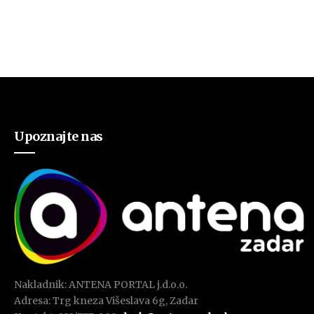
Upoznajte nas
Nakladnik: ANTENA PORTAL j.d.o.o.
Adresa: Trg kneza Višeslava 6g, Zadar