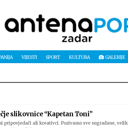
PANIJA
VIJESTI
SPORT
KULTURA
GALERIJE
ečje slikovnice “Kapetan Toni”
čni pripovjedači ali kreativci. Pozivamo sve sugrađane, velik