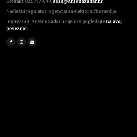
Kontakt: 023/777-999,
desk@antenazadar.hr
Nadležni regulator: Agencija za elektorničke medije.
Impressum Antene Zadar u cijelosti pogledajte
na ovoj
poveznici
.