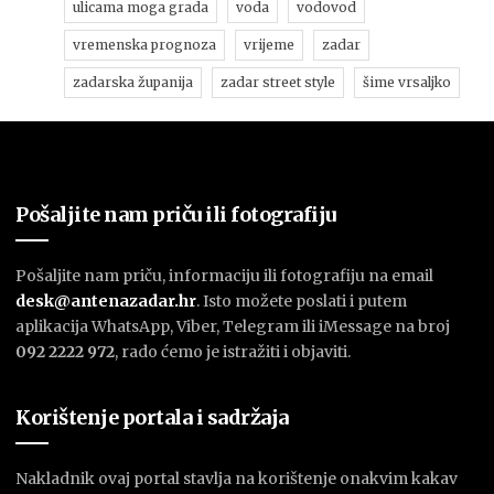
ulicama moga grada
voda
vodovod
vremenska prognoza
vrijeme
zadar
zadarska županija
zadar street style
šime vrsaljko
Pošaljite nam priču ili fotografiju
Pošaljite nam priču, informaciju ili fotografiju na email
desk@antenazadar.hr
. Isto možete poslati i putem
aplikacija WhatsApp, Viber, Telegram ili iMessage na broj
092 2222 972
, rado ćemo je istražiti i objaviti.
Korištenje portala i sadržaja
Nakladnik ovaj portal stavlja na korištenje onakvim kakav