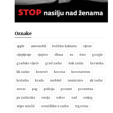
Oznake
apple
automobil
božidar kalmeta
cijene
cijepljenje
cjepivo
dhmz
eu
foto
google
gradsko vijeće
grad zadar
hnk zadar
hrvatska
kk zadar
koncert
korona
koronavirus
košarka
krađa
mobitel
namirnice
nk zadar
novac
pag
policija
promet
prometna
pu zadarska
rusija
sabor
sad
snijeg
stipe miočić
sveučilište u zadru
trgovina