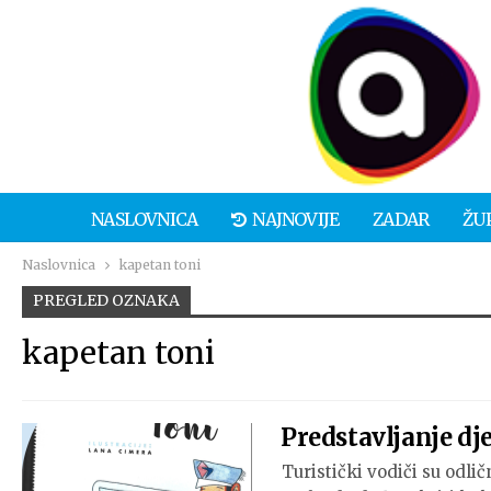
NASLOVNICA
NAJNOVIJE
ZADAR
ŽU
Naslovnica
kapetan toni
PREGLED OZNAKA
kapetan toni
Predstavljanje dj
Turistički vodiči su odli