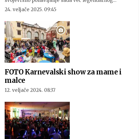
svojevrsno ponavljanje sada već legendarnog…
24. veljače 2025. 09:45
FOTO Karnevalski show za mame i
malce
12. veljače 2024. 08:37