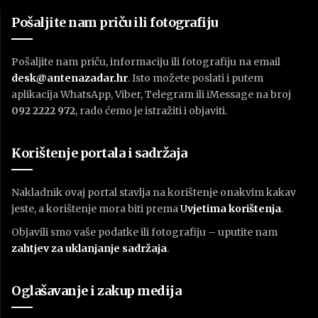
Pošaljite nam priču ili fotografiju
Pošaljite nam priču, informaciju ili fotografiju na email
desk@antenazadar.hr
. Isto možete poslati i putem
aplikacija WhatsApp, Viber, Telegram ili iMessage na broj
092 2222 972
, rado ćemo je istražiti i objaviti.
Korištenje portala i sadržaja
Nakladnik ovaj portal stavlja na korištenje onakvim kakav
jeste, a korištenje mora biti prema
U
vjetima korištenja
.
Objavili smo vaše podatke ili fotografiju – uputite nam
zahtjev za uklanjanje sadržaja
.
Oglašavanje i zakup medija