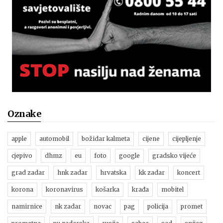
Oznake
apple
automobil
božidar kalmeta
cijene
cijepljenje
cjepivo
dhmz
eu
foto
google
gradsko vijeće
grad zadar
hnk zadar
hrvatska
kk zadar
koncert
korona
koronavirus
košarka
krađa
mobitel
namirnice
nk zadar
novac
pag
policija
promet