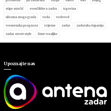
prometna
pu zadarska
rusija
sabor
sad
snijeg
stipe miočić
sveučilište u zadru
trgovina
ulicama moga grada
voda
vodovod
vremenska prognoza
vrijeme
zadar
zadarska županija
zadar street style
šime vrsaljko
Upoznajte nas