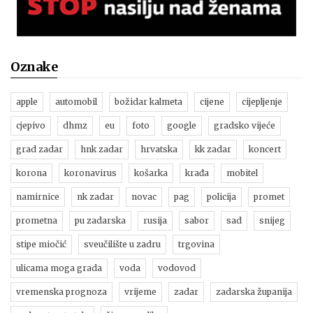
Oznake
apple
automobil
božidar kalmeta
cijene
cijepljenje
cjepivo
dhmz
eu
foto
google
gradsko vijeće
grad zadar
hnk zadar
hrvatska
kk zadar
koncert
korona
koronavirus
košarka
krađa
mobitel
namirnice
nk zadar
novac
pag
policija
promet
prometna
pu zadarska
rusija
sabor
sad
snijeg
stipe miočić
sveučilište u zadru
trgovina
ulicama moga grada
voda
vodovod
vremenska prognoza
vrijeme
zadar
zadarska županija