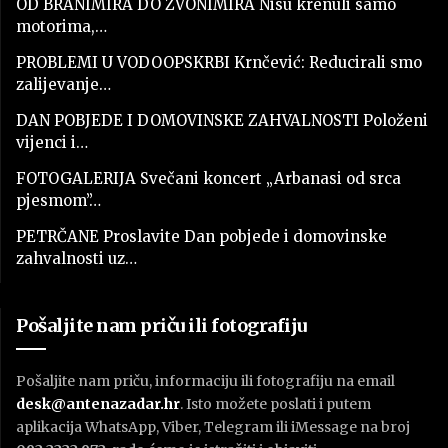
OD BRANIMIRA DO ZVONIMIRA Nisu krenuli samo
motorima,…
PROBLEMI U VODOOPSKRBI Krnčević: Reducirali smo
zalijevanje…
DAN POBJEDE I DOMOVINSKE ZAHVALNOSTI Položeni
vijenci i…
FOTOGALERIJA Svečani koncert „Arbanasi od srca
pjesmom”…
PETRČANE Proslavite Dan pobjede i domovinske
zahvalnosti uz…
Pošaljite nam priču ili fotografiju
Pošaljite nam priču, informaciju ili fotografiju na email
desk@antenazadar.hr
. Isto možete poslati i putem
aplikacija WhatsApp, Viber, Telegram ili iMessage na broj