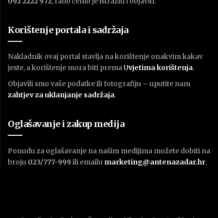
092 2222 972
, rado ćemo je istražiti i objaviti.
Korištenje portala i sadržaja
Nakladnik ovaj portal stavlja na korištenje onakvim kakav
jeste, a korištenje mora biti prema
U
vjetima korištenja
.
Objavili smo vaše podatke ili fotografiju – uputite nam
zahtjev za uklanjanje sadržaja
.
Oglašavanje i zakup medija
Ponudu za oglašavanje na našim medijima možete dobiti na
broju
023/777-999
ili emailu
marketing@antenazadar.hr
.