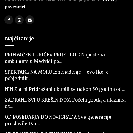
Impressum Antene Zadar u cijelosti pogledajte
na ovoj
poveznici
.
Najčitanije
PRIHVAĆEN LUKIĆEV PRIJEDLOG Napuštena
ambulanta u Medviđi po…
SPEKTAKL NA MORU Iznenađenje – evo tko je
pobjednik…
NIN Zlatni Pridražani okupili se nakon 50 godina od…
ZADRANI, SVI U KREŠIN DOM Počela prodaja ulaznica
uz…
OD POSEDARJA DO NOVIGRADA Sve generacije
proslavile Dan…