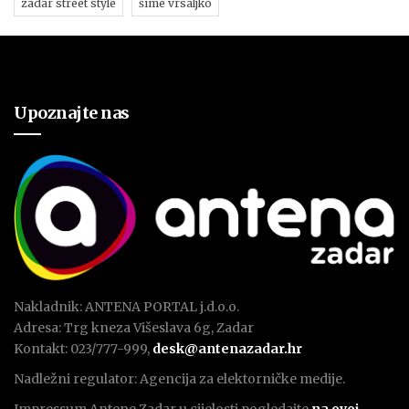
zadar street style
šime vrsaljko
Upoznajte nas
Nakladnik: ANTENA PORTAL j.d.o.o.
Adresa: Trg kneza Višeslava 6g, Zadar
Kontakt: 023/777-999,
desk@antenazadar.hr
Nadležni regulator: Agencija za elektorničke medije.