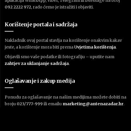
aplikacija WhatsApp, Viber, Telegram ili iMessage na broj
092 2222 972
, rado ćemo je istražiti i objaviti.
Korištenje portala i sadržaja
Nakladnik ovaj portal stavlja na korištenje onakvim kakav
jeste, a korištenje mora biti prema
U
vjetima korištenja
.
Objavili smo vaše podatke ili fotografiju – uputite nam
zahtjev za uklanjanje sadržaja
.
Oglašavanje i zakup medija
Ponudu za oglašavanje na našim medijima možete dobiti na
broju
023/777-999
ili emailu
marketing@antenazadar.hr
.