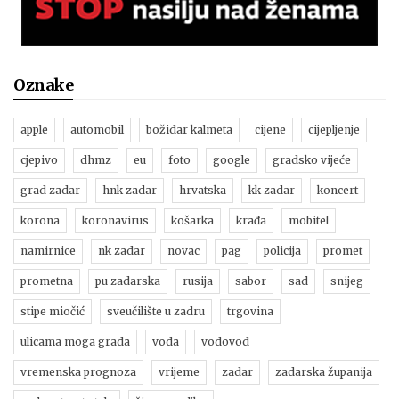
Oznake
apple
automobil
božidar kalmeta
cijene
cijepljenje
cjepivo
dhmz
eu
foto
google
gradsko vijeće
grad zadar
hnk zadar
hrvatska
kk zadar
koncert
korona
koronavirus
košarka
krađa
mobitel
namirnice
nk zadar
novac
pag
policija
promet
prometna
pu zadarska
rusija
sabor
sad
snijeg
stipe miočić
sveučilište u zadru
trgovina
ulicama moga grada
voda
vodovod
vremenska prognoza
vrijeme
zadar
zadarska županija