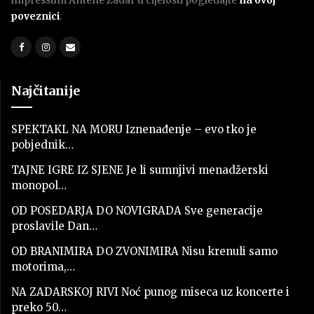
Impressum Antene Zadar u cijelosti pogledajte
na ovoj
poveznici
.
Najčitanije
SPEKTAKL NA MORU Iznenađenje – evo tko je
pobjednik…
TAJNE IGRE IZ SJENE Je li sumnjivi menadžerski
monopol…
OD POSEDARJA DO NOVIGRADA Sve generacije
proslavile Dan…
OD BRANIMIRA DO ZVONIMIRA Nisu krenuli samo
motorima,…
NA ZADARSKOJ RIVI Noć punog miseca uz koncerte i
preko 50…