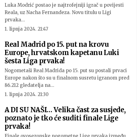
Luka Modrić postao je najtrofejniji igrač u povijesti
Reala, uz Nacha Fernandeza. Novu titulu u Ligi
prvaka…
1. lipnja 2024. 21:47
Real Madrid po 15. put na krovu
Europe, hrvatskom kapetanu Luki
šesta Liga prvaka!
Nogometaši Real Madrida po 15. put su postali prvaci
Europe nakon što su u finalnom susretu igranom pred
86.212 gledatelja na…
1. lipnja 2024. 21:30
A DI SU NAŠI… Velika čast za susjede,
poznato je tko će suditi finale Lige
prvaka!
Finale ovosezonske nogometne Lige prvaka između