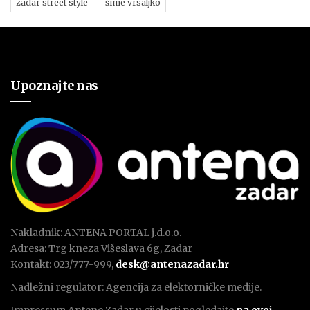
zadar street style
šime vrsaljko
Upoznajte nas
Nakladnik: ANTENA PORTAL j.d.o.o.
Adresa: Trg kneza Višeslava 6g, Zadar
Kontakt: 023/777-999,
desk@antenazadar.hr
Nadležni regulator: Agencija za elektorničke medije.