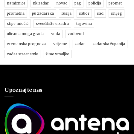
namirnice
nk zadar
novac
pag
policija
promet
prometna
pu zadarska
rusija
sabor
sad
snijeg
stipe miočić
sveučilište u zadru
trgovina
ulicama moga grada
voda
vodovod
vremenska prognoza
vrijeme
zadar
zadarska županija
zadar street style
šime vrsaljko
Upoznajte nas