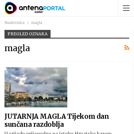
Naslovnica
magla
PREGLED OZNAKA
magla
JUTARNJA MAGLA Tijekom dan
sunčana razdoblja
U srijedu prijepodne na istoku Hrvatske barem