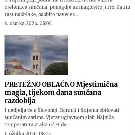
djelomice sunčana, ponegdje uz maglovito jutro. Zatim
rast naoblake, osobito navečer…
4. ožujka 2026. 08:04
PRETEŽNO OBLAČNO Mjestimična
magla, tijekom dana sunčana
razdoblja
I nedjelja će u Slavoniji, Baranji i Srijemu obilovati
sunčanim satima. Vjetar uglavnom slab. Najniža
temperatura zraka od -1 do 1…
1. ožujka 2026. 08:03