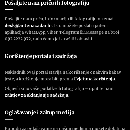
Pošaljite nam priču ili fotografiju
Pošaljite nam priču, informaciju ili fotografiju na email
desk@antenazadar.hr
. Isto možete poslati i putem
aplikacija WhatsApp, Viber, Telegram ili iMessage na broj
092 2222 972
, rado ćemo je istražiti i objaviti.
Korištenje portala i sadržaja
Nakladnik ovaj portal stavlja na korištenje onakvim kakav
jeste, a korištenje mora biti prema
U
vjetima korištenja
.
Objavili smo vaše podatke ili fotografiju – uputite nam
zahtjev za uklanjanje sadržaja
.
Oglašavanje i zakup medija
Ponudu za oglašavanje na našim medijima možete dobiti na