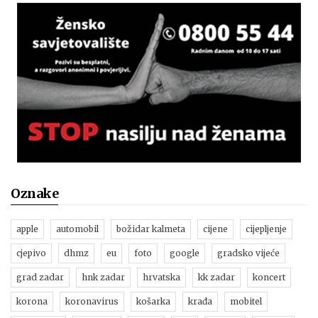
Oznake
apple
automobil
božidar kalmeta
cijene
cijepljenje
cjepivo
dhmz
eu
foto
google
gradsko vijeće
grad zadar
hnk zadar
hrvatska
kk zadar
koncert
korona
koronavirus
košarka
krađa
mobitel