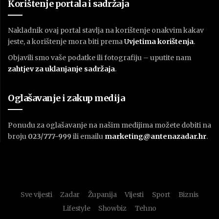
Korištenje portala i sadržaja
Nakladnik ovaj portal stavlja na korištenje onakvim kakav
jeste, a korištenje mora biti prema
U
vjetima korištenja
.
Objavili smo vaše podatke ili fotografiju – uputite nam
zahtjev za uklanjanje sadržaja
.
Oglašavanje i zakup medija
Ponudu za oglašavanje na našim medijima možete dobiti na
broju
023/777-999
ili emailu
marketing@antenazadar.hr
.
Sve vijesti
Zadar
Županija
Vijesti
Sport
Biznis
Lifestyle
Showbiz
Tehno