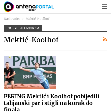
Naslovnica
Mektić-Koolhof
PREGLED OZNAKA
Mektić-Koolhof
PEKING Mektić i Koolhof pobijedili
talijanski par i stigli na korak do
finala