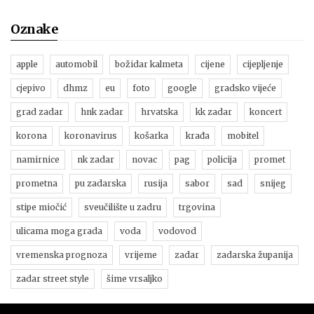
Oznake
apple
automobil
božidar kalmeta
cijene
cijepljenje
cjepivo
dhmz
eu
foto
google
gradsko vijeće
grad zadar
hnk zadar
hrvatska
kk zadar
koncert
korona
koronavirus
košarka
krađa
mobitel
namirnice
nk zadar
novac
pag
policija
promet
prometna
pu zadarska
rusija
sabor
sad
snijeg
stipe miočić
sveučilište u zadru
trgovina
ulicama moga grada
voda
vodovod
vremenska prognoza
vrijeme
zadar
zadarska županija
zadar street style
šime vrsaljko