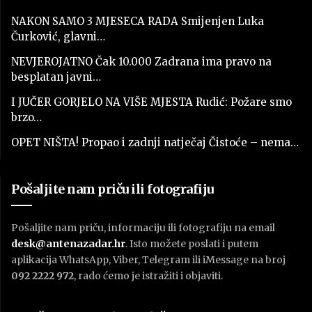
NAKON SAMO 3 MJESECA RADA Smijenjen Luka
Čurković, glavni…
NEVJEROJATNO Čak 10.000 Zadrana ima pravo na
besplatan javni…
I JUČER GORJELO NA VIŠE MJESTA Rudić: Požare smo
brzo…
OPET NIŠTA! Propao i zadnji natječaj Čistoće – nema…
Pošaljite nam priču ili fotografiju
Pošaljite nam priču, informaciju ili fotografiju na email
desk@antenazadar.hr
. Isto možete poslati i putem
aplikacija WhatsApp, Viber, Telegram ili iMessage na broj
092 2222 972
, rado ćemo je istražiti i objaviti.