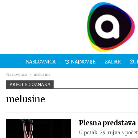
NASLOVNICA
NAJNOVIJE
ZADAR
ŽU
Naslovnica
melusine
PREGLED OZNAKA
melusine
Plesna predstava 
U petak, 29. rujna s poče