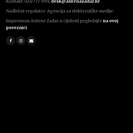
Kontakt: 023/777-999,
desk@antenazadar.hr
Nadležni regulator: Agencija za elektorničke medije.
Impressum Antene Zadar u cijelosti pogledajte
na ovoj
poveznici
.