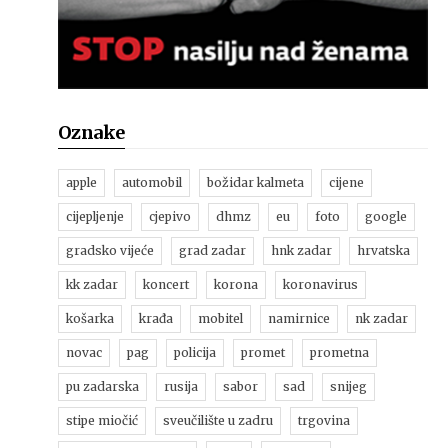
Oznake
apple
automobil
božidar kalmeta
cijene
cijepljenje
cjepivo
dhmz
eu
foto
google
gradsko vijeće
grad zadar
hnk zadar
hrvatska
kk zadar
koncert
korona
koronavirus
košarka
krađa
mobitel
namirnice
nk zadar
novac
pag
policija
promet
prometna
pu zadarska
rusija
sabor
sad
snijeg
stipe miočić
sveučilište u zadru
trgovina