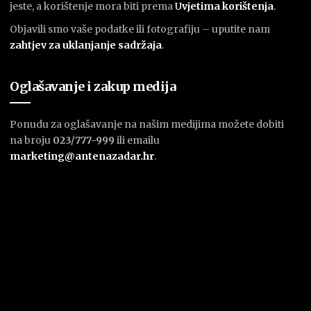
jeste, a korištenje mora biti prema
U
vjetima korištenja
.
Objavili smo vaše podatke ili fotografiju – uputite nam
zahtjev za uklanjanje sadržaja
.
Oglašavanje i zakup medija
Ponudu za oglašavanje na našim medijima možete dobiti
na broju
023/777-999
ili emailu
marketing@antenazadar.hr
.