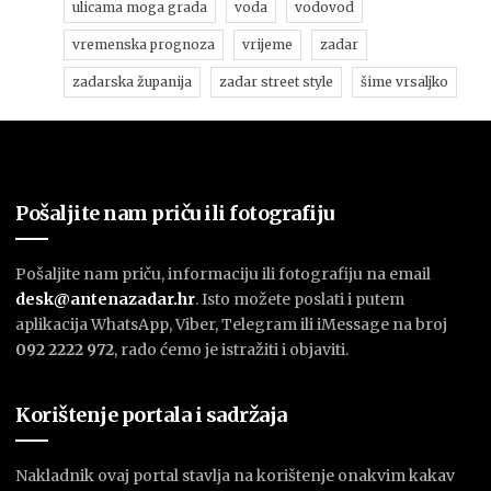
ulicama moga grada
voda
vodovod
vremenska prognoza
vrijeme
zadar
zadarska županija
zadar street style
šime vrsaljko
Pošaljite nam priču ili fotografiju
Pošaljite nam priču, informaciju ili fotografiju na email
desk@antenazadar.hr
. Isto možete poslati i putem
aplikacija WhatsApp, Viber, Telegram ili iMessage na broj
092 2222 972
, rado ćemo je istražiti i objaviti.
Korištenje portala i sadržaja
Nakladnik ovaj portal stavlja na korištenje onakvim kakav