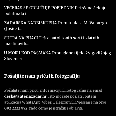
VEČERAS SE ODLUČUJE POBJEDNIK Petrčane čekaju
polufinala i…
ZADARSKA NADBISKUPIJA Preminula s. M. Valburga
(Josica)…
SUTRA NA PIJACI Fešta autohtonih sorti i zlatnih
maslinovih…
U MORU KOD PAŠMANA Pronađeno tijelo 24-godišnjeg
Slovenca
Pošaljite nam priču ili fotografiju
Pošaljite nam priču, informaciju ili fotografiju na email
desk@antenazadar.hr
. Isto možete poslati i putem
aplikacija WhatsApp, Viber, Telegram ili iMessage na broj
092 2222 972
, rado ćemo je istražiti i objaviti.