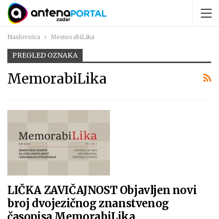
Naslovnica
MemorabiLika
PREGLED OZNAKA
MemorabiLika
LIČKA ZAVIČAJNOST Objavljen novi
broj dvojezičnog znanstvenog
časopisa MemorabiLika