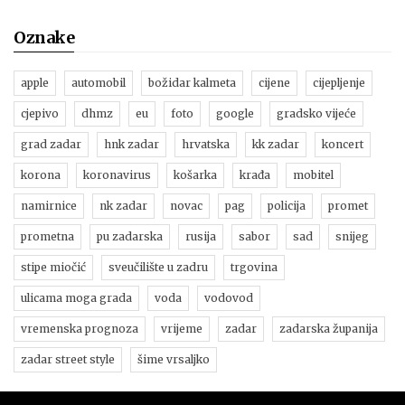
Oznake
apple
automobil
božidar kalmeta
cijene
cijepljenje
cjepivo
dhmz
eu
foto
google
gradsko vijeće
grad zadar
hnk zadar
hrvatska
kk zadar
koncert
korona
koronavirus
košarka
krađa
mobitel
namirnice
nk zadar
novac
pag
policija
promet
prometna
pu zadarska
rusija
sabor
sad
snijeg
stipe miočić
sveučilište u zadru
trgovina
ulicama moga grada
voda
vodovod
vremenska prognoza
vrijeme
zadar
zadarska županija
zadar street style
šime vrsaljko