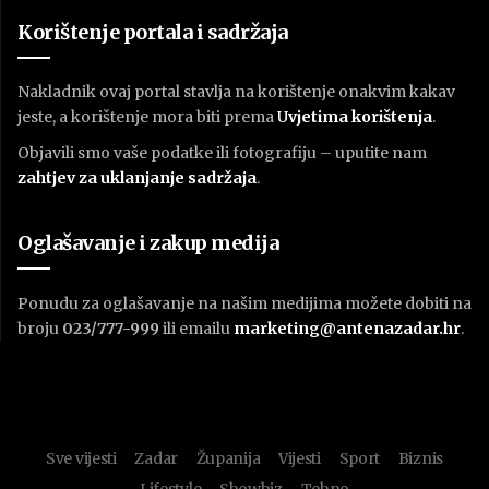
Korištenje portala i sadržaja
Nakladnik ovaj portal stavlja na korištenje onakvim kakav
jeste, a korištenje mora biti prema
U
vjetima korištenja
.
Objavili smo vaše podatke ili fotografiju – uputite nam
zahtjev za uklanjanje sadržaja
.
Oglašavanje i zakup medija
Ponudu za oglašavanje na našim medijima možete dobiti na
broju
023/777-999
ili emailu
marketing@antenazadar.hr
.
Sve vijesti
Zadar
Županija
Vijesti
Sport
Biznis