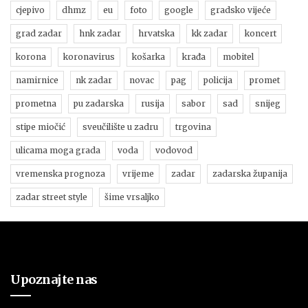
cjepivo
dhmz
eu
foto
google
gradsko vijeće
grad zadar
hnk zadar
hrvatska
kk zadar
koncert
korona
koronavirus
košarka
krađa
mobitel
namirnice
nk zadar
novac
pag
policija
promet
prometna
pu zadarska
rusija
sabor
sad
snijeg
stipe miočić
sveučilište u zadru
trgovina
ulicama moga grada
voda
vodovod
vremenska prognoza
vrijeme
zadar
zadarska županija
zadar street style
šime vrsaljko
Upoznajte nas