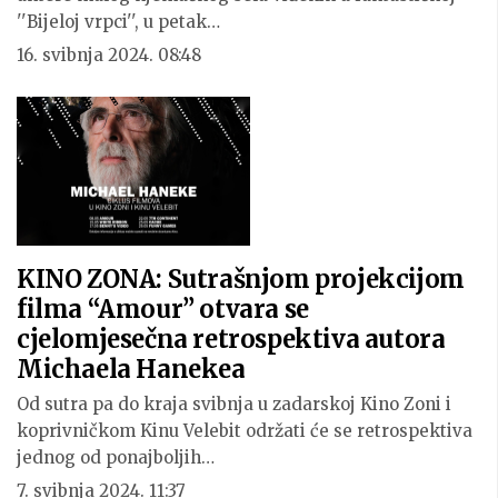
''Bijeloj vrpci'', u petak…
16. svibnja 2024. 08:48
KINO ZONA: Sutrašnjom projekcijom
filma “Amour” otvara se
cjelomjesečna retrospektiva autora
Michaela Hanekea
Od sutra pa do kraja svibnja u zadarskoj Kino Zoni i
koprivničkom Kinu Velebit održati će se retrospektiva
jednog od ponajboljih…
7. svibnja 2024. 11:37