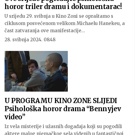
horor triler dramu i dokumentarac!
U srijedu 29. svibnja u Kino Zoni se opraštamo s
ciklusom posvećenom velikom Michaelu Hanekeu, a
čast zatvaranja ove manifestacije…
28. svibnja 2024. 08:48
U PROGRAMU KINO ZONE SLIJEDI
Psihološka horor drama “Bennyjev
video”
Iz vela misterije i užasnih događaja koji su pogodili
aktere malog njemačkog sela viđenih u fantastičnoj