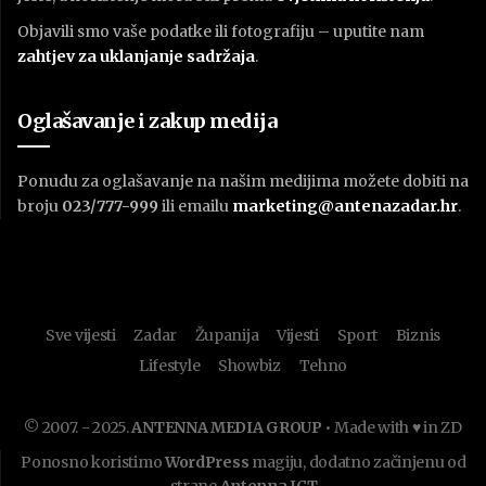
Objavili smo vaše podatke ili fotografiju – uputite nam
zahtjev za uklanjanje sadržaja
.
Oglašavanje i zakup medija
Ponudu za oglašavanje na našim medijima možete dobiti na
broju
023/777-999
ili emailu
marketing@antenazadar.hr
.
Sve vijesti
Zadar
Županija
Vijesti
Sport
Biznis
Lifestyle
Showbiz
Tehno
© 2007. - 2025.
ANTENNA MEDIA GROUP
• Made with ♥ in ZD
Ponosno koristimo
WordPress
magiju, dodatno začinjenu od
strane
Antenna ICT