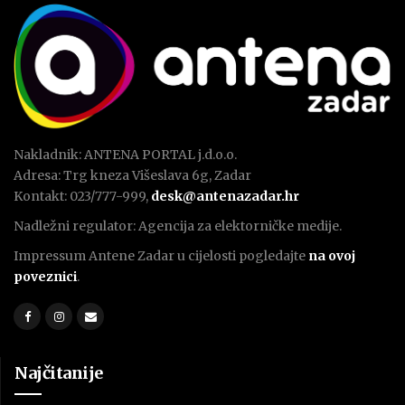
Nakladnik: ANTENA PORTAL j.d.o.o.
Adresa: Trg kneza Višeslava 6g, Zadar
Kontakt: 023/777-999,
desk@antenazadar.hr
Nadležni regulator: Agencija za elektorničke medije.
Impressum Antene Zadar u cijelosti pogledajte
na ovoj
poveznici
.
Najčitanije