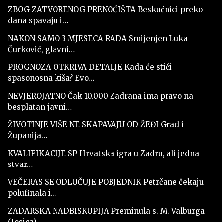
ZBOG ZATVORENOG PRENOĆIŠTA Beskućnici preko
dana spavaju i…
NAKON SAMO 3 MJESECA RADA Smijenjen Luka
Čurković, glavni…
PROGNOZA OTKRIVA DETALJE Kada će stići
spasonosna kiša? Evo…
NEVJEROJATNO Čak 10.000 Zadrana ima pravo na
besplatan javni…
ŽIVOTINJE VIŠE NE SKAPAVAJU OD ŽEĐI Grad i
Županija…
KVALIFIKACIJE SP Hrvatska igra u Zadru, ali jedna
stvar…
VEČERAS SE ODLUČUJE POBJEDNIK Petrčane čekaju
polufinala i…
ZADARSKA NADBISKUPIJA Preminula s. M. Valburga
(Josica)…