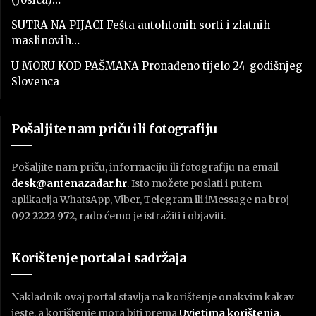
SUTRA NA PIJACI Fešta autohtonih sorti i zlatnih
maslinovih…
U MORU KOD PAŠMANA Pronađeno tijelo 24-godišnjeg
Slovenca
Pošaljite nam priču ili fotografiju
Pošaljite nam priču, informaciju ili fotografiju na email
desk@antenazadar.hr
. Isto možete poslati i putem
aplikacija WhatsApp, Viber, Telegram ili iMessage na broj
092 2222 972
, rado ćemo je istražiti i objaviti.
Korištenje portala i sadržaja
Nakladnik ovaj portal stavlja na korištenje onakvim kakav
jeste, a korištenje mora biti prema
U
vjetima korištenja
.