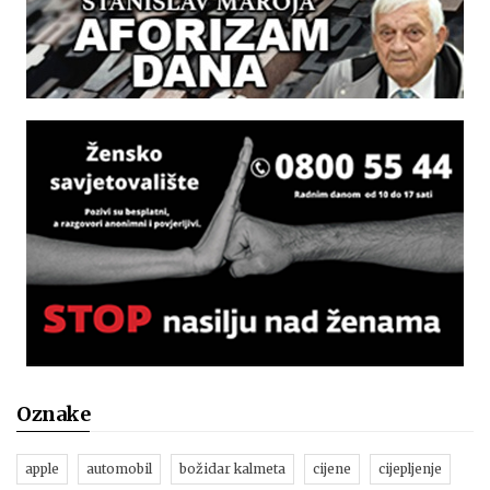
Oznake
apple
automobil
božidar kalmeta
cijene
cijepljenje