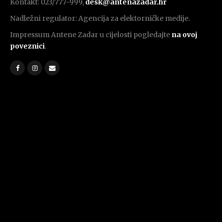
Kontakt: 023/777-999,
desk@antenazadar.hr
Nadležni regulator: Agencija za elektorničke medije.
Impressum Antene Zadar u cijelosti pogledajte
na ovoj
poveznici
.