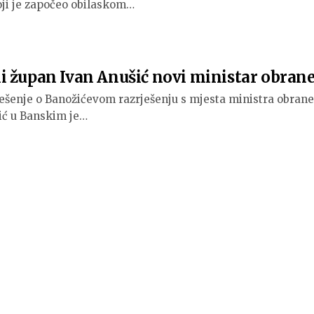
ji je započeo obilaskom…
i župan Ivan Anušić novi ministar obran
rješenje o Banožićevom razrješenju s mjesta ministra obrane
ić u Banskim je…