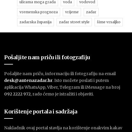
ulicama moga grada
voda
vodovod
vremenska prognoza
vrijeme
zadar
zadarska županija
zadar street style
šime vrsaljko
Pošaljite nam priču ili fotografiju
Pošaljite nam priču, informaciju ili fotografiju na email
desk@antenazadar.hr
. Isto možete poslati i putem
aplikacija WhatsApp, Viber, Telegram ili iMessage na broj
092 2222 972
, rado ćemo je istražiti i objaviti.
Korištenje portala i sadržaja
Nakladnik ovaj portal stavlja na korištenje onakvim kakav