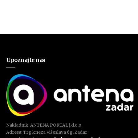
Upoznajte nas
Nakladnik: ANTENA PORTAL j.d.o.o.
Adresa: Trg kneza Višeslava 6g, Zadar