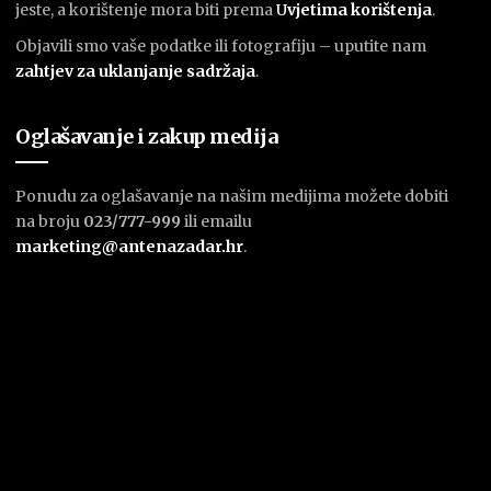
jeste, a korištenje mora biti prema
U
vjetima korištenja
.
Objavili smo vaše podatke ili fotografiju – uputite nam
zahtjev za uklanjanje sadržaja
.
Oglašavanje i zakup medija
Ponudu za oglašavanje na našim medijima možete dobiti
na broju
023/777-999
ili emailu
marketing@antenazadar.hr
.