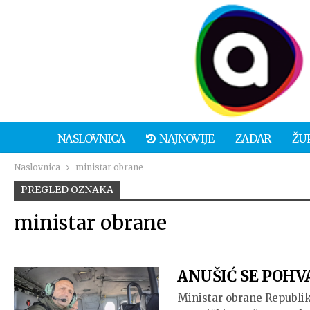
NASLOVNICA
NAJNOVIJE
ZADAR
ŽU
Naslovnica
ministar obrane
PREGLED OZNAKA
ministar obrane
ANUŠIĆ SE POHVA
Ministar obrane Republik