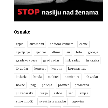
Oznake
apple
automobil
božidar kalmeta
cijene
cijepljenje
cjepivo
dhmz
eu
foto
google
gradsko vijeće
grad zadar
hnk zadar
hrvatska
kk zadar
koncert
korona
koronavirus
košarka
krađa
mobitel
namirnice
nk zadar
novac
pag
policija
promet
prometna
pu zadarska
rusija
sabor
sad
snijeg
stipe miočić
sveučilište u zadru
trgovina