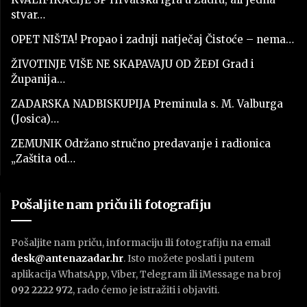
stvar…
OPET NIŠTA! Propao i zadnji natječaj Čistoće – nema…
ŽIVOTINJE VIŠE NE SKAPAVAJU OD ŽEĐI Grad i
Županija…
ZADARSKA NADBISKUPIJA Preminula s. M. Valburga
(Josica)…
ZEMUNIK Održano stručno predavanje i radionica
„Zaštita od…
Pošaljite nam priču ili fotografiju
Pošaljite nam priču, informaciju ili fotografiju na email
desk@antenazadar.hr
. Isto možete poslati i putem
aplikacija WhatsApp, Viber, Telegram ili iMessage na broj
092 2222 972
, rado ćemo je istražiti i objaviti.