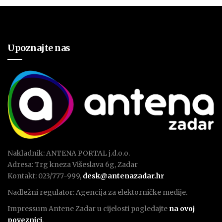
Upoznajte nas
Nakladnik: ANTENA PORTAL j.d.o.o.
Adresa: Trg kneza Višeslava 6g, Zadar
Kontakt: 023/777-999,
desk@antenazadar.hr
Nadležni regulator: Agencija za elektorničke medije.
Impressum Antene Zadar u cijelosti pogledajte
na ovoj
poveznici
.