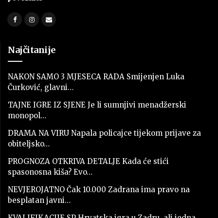
Najčitanije
NAKON SAMO 3 MJESECA RADA Smijenjen Luka
Čurković, glavni…
TAJNE IGRE IZ SJENE Je li sumnjivi menadžerski
monopol…
DRAMA NA VIRU Napala policajce tijekom prijave za
obiteljsko…
PROGNOZA OTKRIVA DETALJE Kada će stići
spasonosna kiša? Evo…
NEVJEROJATNO Čak 10.000 Zadrana ima pravo na
besplatan javni…
KVALIFIKACIJE SP Hrvatska igra u Zadru, ali jedna