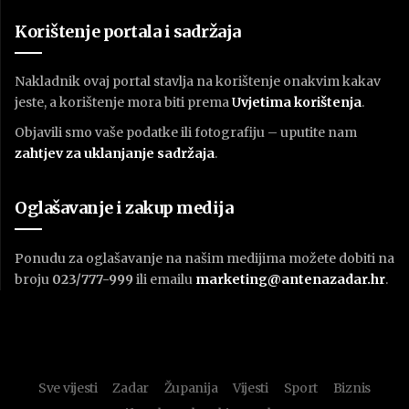
Korištenje portala i sadržaja
Nakladnik ovaj portal stavlja na korištenje onakvim kakav
jeste, a korištenje mora biti prema
U
vjetima korištenja
.
Objavili smo vaše podatke ili fotografiju – uputite nam
zahtjev za uklanjanje sadržaja
.
Oglašavanje i zakup medija
Ponudu za oglašavanje na našim medijima možete dobiti na
broju
023/777-999
ili emailu
marketing@antenazadar.hr
.
Sve vijesti
Zadar
Županija
Vijesti
Sport
Biznis