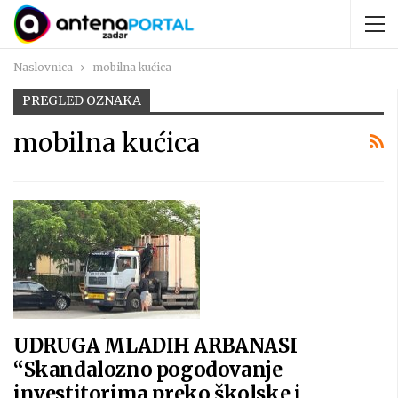
Naslovnica
mobilna kućica
PREGLED OZNAKA
mobilna kućica
UDRUGA MLADIH ARBANASI
“Skandalozno pogodovanje
investitorima preko školske i