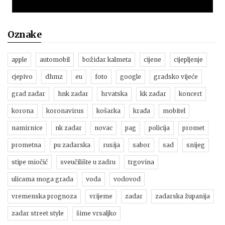
Oznake
apple
automobil
božidar kalmeta
cijene
cijepljenje
cjepivo
dhmz
eu
foto
google
gradsko vijeće
grad zadar
hnk zadar
hrvatska
kk zadar
koncert
korona
koronavirus
košarka
krađa
mobitel
namirnice
nk zadar
novac
pag
policija
promet
prometna
pu zadarska
rusija
sabor
sad
snijeg
stipe miočić
sveučilište u zadru
trgovina
ulicama moga grada
voda
vodovod
vremenska prognoza
vrijeme
zadar
zadarska županija
zadar street style
šime vrsaljko