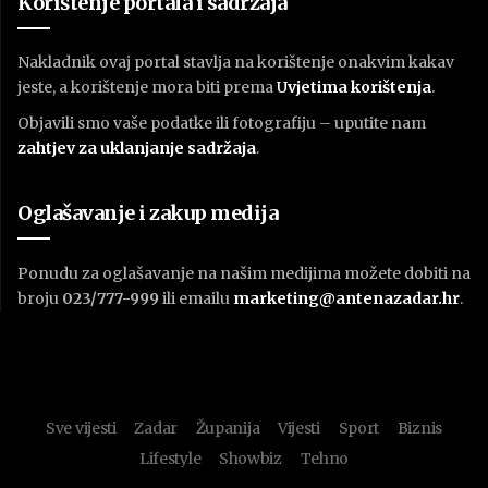
Korištenje portala i sadržaja
Nakladnik ovaj portal stavlja na korištenje onakvim kakav
jeste, a korištenje mora biti prema
U
vjetima korištenja
.
Objavili smo vaše podatke ili fotografiju – uputite nam
zahtjev za uklanjanje sadržaja
.
Oglašavanje i zakup medija
Ponudu za oglašavanje na našim medijima možete dobiti na
broju
023/777-999
ili emailu
marketing@antenazadar.hr
.
Sve vijesti
Zadar
Županija
Vijesti
Sport
Biznis
Lifestyle
Showbiz
Tehno