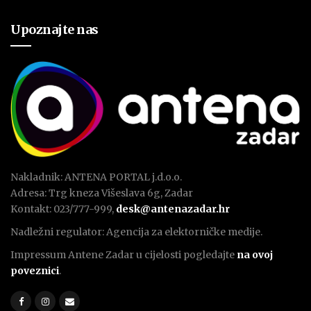
Upoznajte nas
Nakladnik: ANTENA PORTAL j.d.o.o.
Adresa: Trg kneza Višeslava 6g, Zadar
Kontakt: 023/777-999,
desk@antenazadar.hr
Nadležni regulator: Agencija za elektorničke medije.
Impressum Antene Zadar u cijelosti pogledajte
na ovoj
poveznici
.