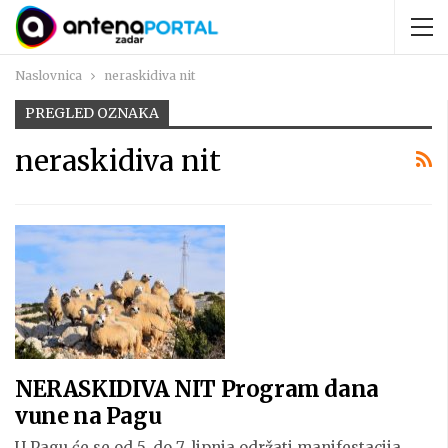
Naslovnica
neraskidiva nit
PREGLED OZNAKA
neraskidiva nit
NERASKIDIVA NIT Program dana
vune na Pagu
U Pagu će se od 5. do 7. lipnja održati manifestacija