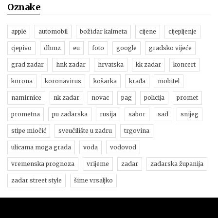
Oznake
apple
automobil
božidar kalmeta
cijene
cijepljenje
cjepivo
dhmz
eu
foto
google
gradsko vijeće
grad zadar
hnk zadar
hrvatska
kk zadar
koncert
korona
koronavirus
košarka
krađa
mobitel
namirnice
nk zadar
novac
pag
policija
promet
prometna
pu zadarska
rusija
sabor
sad
snijeg
stipe miočić
sveučilište u zadru
trgovina
ulicama moga grada
voda
vodovod
vremenska prognoza
vrijeme
zadar
zadarska županija
zadar street style
šime vrsaljko