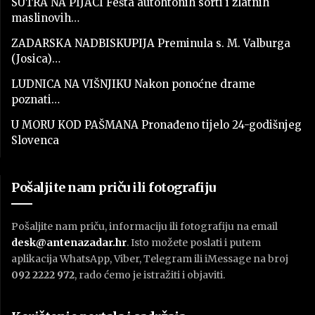
SUTRA NA PIJACI Fešta autohtonih sorti i zlatnih
maslinovih…
ZADARSKA NADBISKUPIJA Preminula s. M. Valburga
(Josica)…
LUDNICA NA VIŠNJIKU Nakon ponoćne drame
poznati…
U MORU KOD PAŠMANA Pronađeno tijelo 24-godišnjeg
Slovenca
Pošaljite nam priču ili fotografiju
Pošaljite nam priču, informaciju ili fotografiju na email
desk@antenazadar.hr
. Isto možete poslati i putem
aplikacija WhatsApp, Viber, Telegram ili iMessage na broj
092 2222 972
, rado ćemo je istražiti i objaviti.