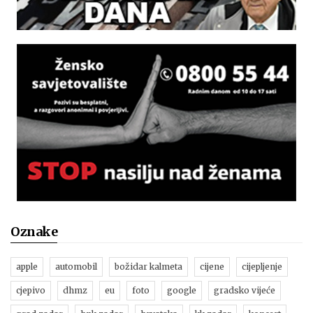
Oznake
apple
automobil
božidar kalmeta
cijene
cijepljenje
cjepivo
dhmz
eu
foto
google
gradsko vijeće