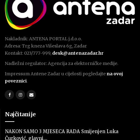
Nakladnik: ANTENA PORTAL j.d.o.o.
Adresa: Trg kneza Višeslava 6g, Zadar
Kontakt: 023/777-999,
desk@antenazadar.hr
Nadležni regulator: Agencija za elektorničke medije.
Impressum Antene Zadar u cijelosti pogledajte
na ovoj
poveznici
.
Najčitanije
NAKON SAMO 3 MJESECA RADA Smijenjen Luka
Čurković, glavni…