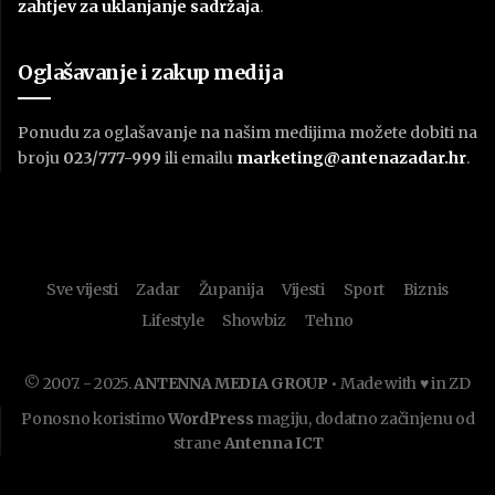
zahtjev za uklanjanje sadržaja
.
Oglašavanje i zakup medija
Ponudu za oglašavanje na našim medijima možete dobiti na
broju
023/777-999
ili emailu
marketing@antenazadar.hr
.
Sve vijesti
Zadar
Županija
Vijesti
Sport
Biznis
Lifestyle
Showbiz
Tehno
© 2007. - 2025.
ANTENNA MEDIA GROUP
• Made with ♥ in ZD
Ponosno koristimo
WordPress
magiju, dodatno začinjenu od
strane
Antenna ICT