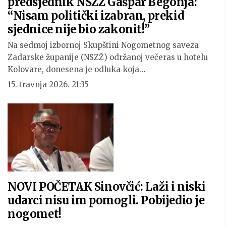
predsjednik NSZŽ Gašpar Begonja:
“Nisam politički izabran, prekid
sjednice nije bio zakonit!”
Na sedmoj izbornoj Skupštini Nogometnog saveza
Zadarske županije (NSZŽ) održanoj večeras u hotelu
Kolovare, donesena je odluka koja…
15. travnja 2026. 21:35
NOVI POČETAK Sinovčić: Laži i niski
udarci nisu im pomogli. Pobijedio je
nogomet!