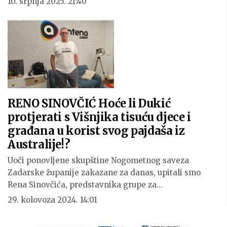
10. srpnja 2025. 21:40
RENO SINOVČIĆ Hoće li Dukić
protjerati s Višnjika tisuću djece i
građana u korist svog pajdaša iz
Australije!?
Uoči ponovljene skupštine Nogometnog saveza
Zadarske županije zakazane za danas, upitali smo
Rena Sinovčića, predstavnika grupe za…
29. kolovoza 2024. 14:01