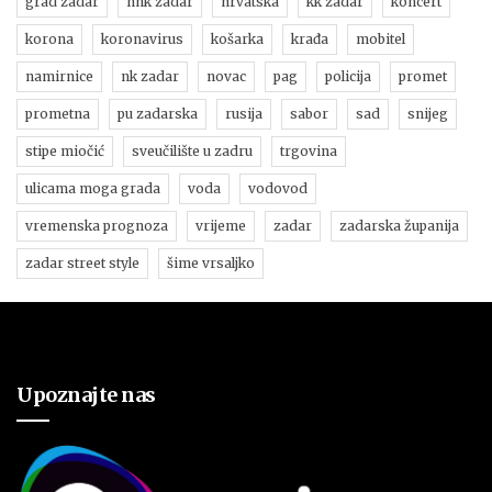
grad zadar
hnk zadar
hrvatska
kk zadar
koncert
korona
koronavirus
košarka
krađa
mobitel
namirnice
nk zadar
novac
pag
policija
promet
prometna
pu zadarska
rusija
sabor
sad
snijeg
stipe miočić
sveučilište u zadru
trgovina
ulicama moga grada
voda
vodovod
vremenska prognoza
vrijeme
zadar
zadarska županija
zadar street style
šime vrsaljko
Upoznajte nas