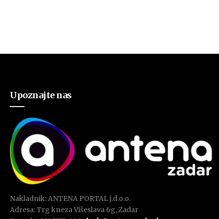
Upoznajte nas
Nakladnik: ANTENA PORTAL j.d.o.o.
Adresa: Trg kneza Višeslava 6g, Zadar