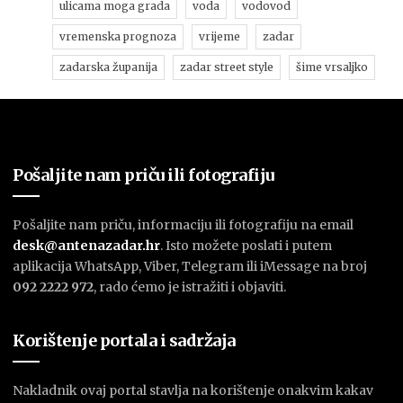
ulicama moga grada
voda
vodovod
vremenska prognoza
vrijeme
zadar
zadarska županija
zadar street style
šime vrsaljko
Pošaljite nam priču ili fotografiju
Pošaljite nam priču, informaciju ili fotografiju na email
desk@antenazadar.hr
. Isto možete poslati i putem
aplikacija WhatsApp, Viber, Telegram ili iMessage na broj
092 2222 972
, rado ćemo je istražiti i objaviti.
Korištenje portala i sadržaja
Nakladnik ovaj portal stavlja na korištenje onakvim kakav