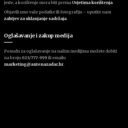
jeste, a korištenje mora biti prema
U
vjetima korištenja
.
Objavili smo vaše podatke ili fotografiju – uputite nam
zahtjev za uklanjanje sadržaja
.
Oglašavanje i zakup medija
Ponudu za oglašavanje na našim medijima možete dobiti
na broju
023/777-999
ili emailu
marketing@antenazadar.hr
.