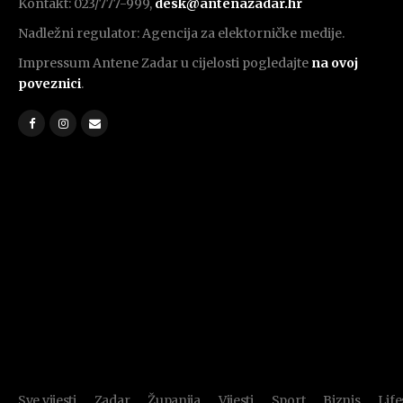
Kontakt: 023/777-999,
desk@antenazadar.hr
Nadležni regulator: Agencija za elektorničke medije.
Impressum Antene Zadar u cijelosti pogledajte
na ovoj
poveznici
.
Sve vijesti
Zadar
Županija
Vijesti
Sport
Biznis
Life