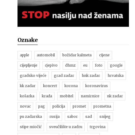
Oznake
apple
automobil
božidar kalmeta
cijene
cijepljenje
cjepivo
dhmz
eu
foto
google
gradsko vijeće
grad zadar
hnk zadar
hrvatska
kk zadar
koncert
korona
koronavirus
košarka
krađa
mobitel
namirnice
nk zadar
novac
pag
policija
promet
prometna
pu zadarska
rusija
sabor
sad
snijeg
stipe miočić
sveučilište u zadru
trgovina