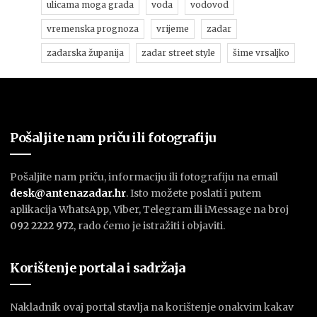
ulicama moga grada
voda
vodovod
vremenska prognoza
vrijeme
zadar
zadarska županija
zadar street style
šime vrsaljko
Pošaljite nam priču ili fotografiju
Pošaljite nam priču, informaciju ili fotografiju na email
desk@antenazadar.hr
. Isto možete poslati i putem
aplikacija WhatsApp, Viber, Telegram ili iMessage na broj
092 2222 972
, rado ćemo je istražiti i objaviti.
Korištenje portala i sadržaja
Nakladnik ovaj portal stavlja na korištenje onakvim kakav