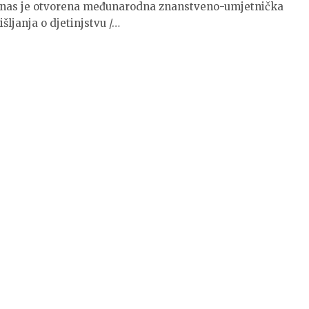
danas je otvorena međunarodna znanstveno-umjetnička
ljanja o djetinjstvu /…