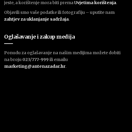
jeste, a korištenje mora biti prema
U
vjetima korištenja
.
Objavili smo vaše podatke ili fotografiju – uputite nam
zahtjev za uklanjanje sadržaja
.
Oglašavanje i zakup medija
Ponudu za oglašavanje na našim medijima možete dobiti
na broju
023/777-999
ili emailu
marketing@antenazadar.hr
.