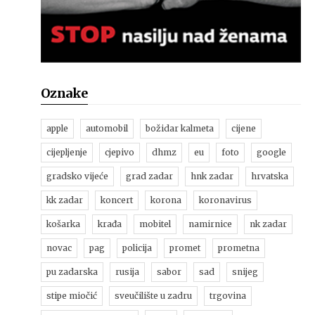
Oznake
apple
automobil
božidar kalmeta
cijene
cijepljenje
cjepivo
dhmz
eu
foto
google
gradsko vijeće
grad zadar
hnk zadar
hrvatska
kk zadar
koncert
korona
koronavirus
košarka
krađa
mobitel
namirnice
nk zadar
novac
pag
policija
promet
prometna
pu zadarska
rusija
sabor
sad
snijeg
stipe miočić
sveučilište u zadru
trgovina