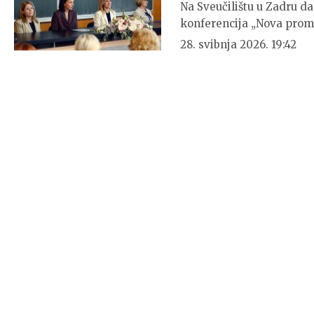
Na Sveučilištu u Zadru 
konferencija „Nova promiš
28. svibnja 2026. 19:42