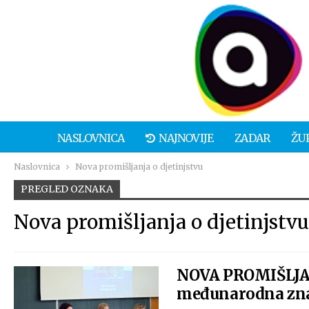
NASLOVNICA
NAJNOVIJE
ZADAR
ŽU
Naslovnica
Nova promišljanja o djetinjstvu
PREGLED OZNAKA
Nova promišljanja o djetinjstvu
NOVA PROMIŠLJA
međunarodna zna