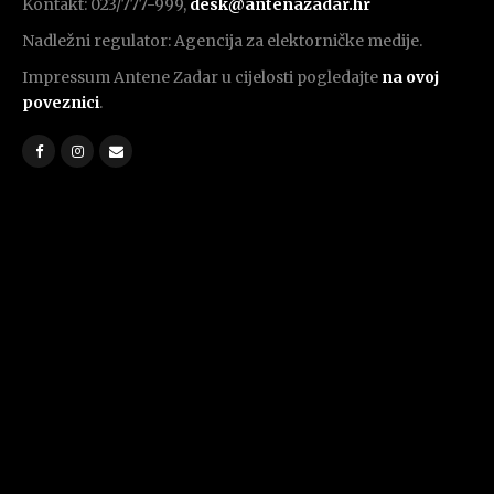
Kontakt: 023/777-999,
desk@antenazadar.hr
Nadležni regulator: Agencija za elektorničke medije.
Impressum Antene Zadar u cijelosti pogledajte
na ovoj
poveznici
.