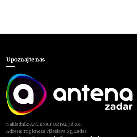
Upoznajte nas
Nakladnik: ANTENA PORTAL j.d.o.o.
Adresa: Trg kneza Višeslava 6g, Zadar