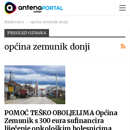
Naslovnica
općina zemunik donji
PREGLED OZNAKA
općina zemunik donji
POMOĆ TEŠKO OBOLJELIMA Općina
Zemunik s 300 eura sufinancira
liječenje onkološkim bolesnicima