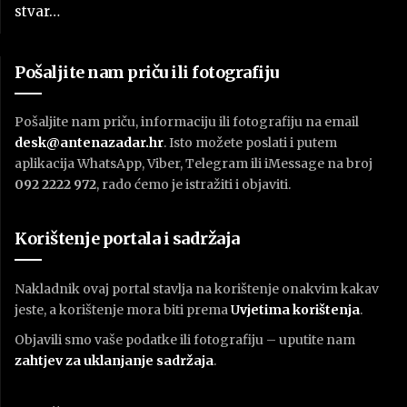
stvar…
Pošaljite nam priču ili fotografiju
Pošaljite nam priču, informaciju ili fotografiju na email
desk@antenazadar.hr
. Isto možete poslati i putem
aplikacija WhatsApp, Viber, Telegram ili iMessage na broj
092 2222 972
, rado ćemo je istražiti i objaviti.
Korištenje portala i sadržaja
Nakladnik ovaj portal stavlja na korištenje onakvim kakav
jeste, a korištenje mora biti prema
U
vjetima korištenja
.
Objavili smo vaše podatke ili fotografiju – uputite nam
zahtjev za uklanjanje sadržaja
.