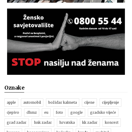
Oznake
apple
automobil
božidar kalmeta
cijene
cijepljenje
cjepivo
dhmz
eu
foto
google
gradsko vijeće
grad zadar
hnk zadar
hrvatska
kk zadar
koncert