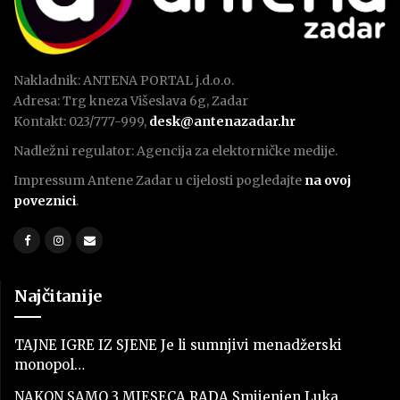
Nakladnik: ANTENA PORTAL j.d.o.o.
Adresa: Trg kneza Višeslava 6g, Zadar
Kontakt: 023/777-999,
desk@antenazadar.hr
Nadležni regulator: Agencija za elektorničke medije.
Impressum Antene Zadar u cijelosti pogledajte
na ovoj
poveznici
.
Najčitanije
TAJNE IGRE IZ SJENE Je li sumnjivi menadžerski
monopol…
NAKON SAMO 3 MJESECA RADA Smijenjen Luka