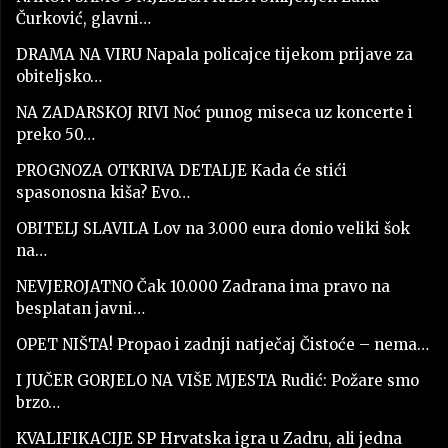
Čurković, glavni…
DRAMA NA VIRU Napala policajce tijekom prijave za
obiteljsko…
NA ZADARSKOJ RIVI Noć punog miseca uz koncerte i
preko 50…
PROGNOZA OTKRIVA DETALJE Kada će stići
spasonosna kiša? Evo…
OBITELJ SLAVILA Lov na 3.000 eura donio veliki šok
na…
NEVJEROJATNO Čak 10.000 Zadrana ima pravo na
besplatan javni…
OPET NIŠTA! Propao i zadnji natječaj Čistoće – nema…
I JUČER GORJELO NA VIŠE MJESTA Rudić: Požare smo
brzo…
KVALIFIKACIJE SP Hrvatska igra u Zadru, ali jedna