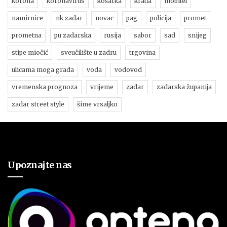
korona
koronavirus
košarka
krađa
mobitel
namirnice
nk zadar
novac
pag
policija
promet
prometna
pu zadarska
rusija
sabor
sad
snijeg
stipe miočić
sveučilište u zadru
trgovina
ulicama moga grada
voda
vodovod
vremenska prognoza
vrijeme
zadar
zadarska županija
zadar street style
šime vrsaljko
Upoznajte nas