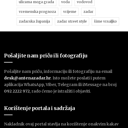
ulicama moga grada
voda
vodovod
vremenska prognoza
vrijeme
zadar
zadarska županija
zadar street style
šime vrsaljko
Pošaljite nam priču ili fotografiju
Pošaljite nam priču, informaciju ili fotografiju na email
desk@antenazadar.hr
. Isto možete poslati i putem
aplikacija WhatsApp, Viber, Telegram ili iMessage na broj
092 2222 972
, rado ćemo je istražiti i objaviti.
Korištenje portala i sadržaja
Nakladnik ovaj portal stavlja na korištenje onakvim kakav