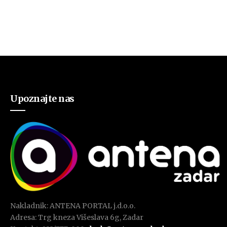
Upoznajte nas
Nakladnik: ANTENA PORTAL j.d.o.o.
Adresa: Trg kneza Višeslava 6g, Zadar