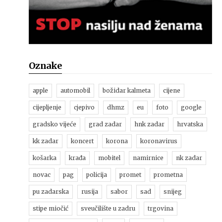
Oznake
apple
automobil
božidar kalmeta
cijene
cijepljenje
cjepivo
dhmz
eu
foto
google
gradsko vijeće
grad zadar
hnk zadar
hrvatska
kk zadar
koncert
korona
koronavirus
košarka
krađa
mobitel
namirnice
nk zadar
novac
pag
policija
promet
prometna
pu zadarska
rusija
sabor
sad
snijeg
stipe miočić
sveučilište u zadru
trgovina