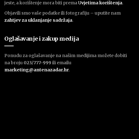
jeste, a korištenje mora biti prema
U
vjetima korištenja
.
Objavili smo vaše podatke ili fotografiju – uputite nam
zahtjev za uklanjanje sadržaja
.
Oglašavanje i zakup medija
Ponudu za oglašavanje na našim medijima možete dobiti
na broju
023/777-999
ili emailu
marketing@antenazadar.hr
.