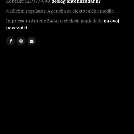
Kontakt: 023/777-999,
desk@antenazadar.hr
Nadležni regulator: Agencija za elektorničke medije.
Impressum Antene Zadar u cijelosti pogledajte
na ovoj
poveznici
.