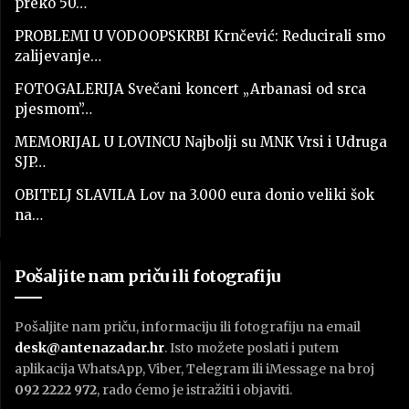
preko 50…
PROBLEMI U VODOOPSKRBI Krnčević: Reducirali smo
zalijevanje…
FOTOGALERIJA Svečani koncert „Arbanasi od srca
pjesmom”…
MEMORIJAL U LOVINCU Najbolji su MNK Vrsi i Udruga
SJP…
OBITELJ SLAVILA Lov na 3.000 eura donio veliki šok
na…
Pošaljite nam priču ili fotografiju
Pošaljite nam priču, informaciju ili fotografiju na email
desk@antenazadar.hr
. Isto možete poslati i putem
aplikacija WhatsApp, Viber, Telegram ili iMessage na broj
092 2222 972
, rado ćemo je istražiti i objaviti.