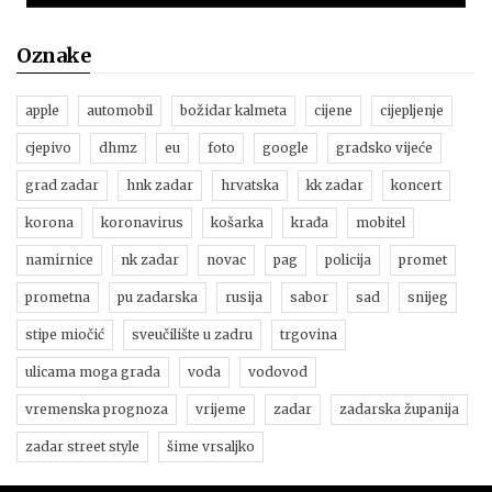
Oznake
apple
automobil
božidar kalmeta
cijene
cijepljenje
cjepivo
dhmz
eu
foto
google
gradsko vijeće
grad zadar
hnk zadar
hrvatska
kk zadar
koncert
korona
koronavirus
košarka
krađa
mobitel
namirnice
nk zadar
novac
pag
policija
promet
prometna
pu zadarska
rusija
sabor
sad
snijeg
stipe miočić
sveučilište u zadru
trgovina
ulicama moga grada
voda
vodovod
vremenska prognoza
vrijeme
zadar
zadarska županija
zadar street style
šime vrsaljko