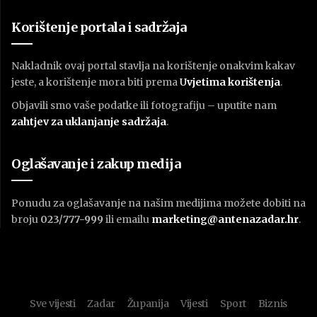
Korištenje portala i sadržaja
Nakladnik ovaj portal stavlja na korištenje onakvim kakav
jeste, a korištenje mora biti prema
U
vjetima korištenja
.
Objavili smo vaše podatke ili fotografiju – uputite nam
zahtjev za uklanjanje sadržaja
.
Oglašavanje i zakup medija
Ponudu za oglašavanje na našim medijima možete dobiti na
broju
023/777-999
ili emailu
marketing@antenazadar.hr
.
Sve vijesti
Zadar
Županija
Vijesti
Sport
Biznis