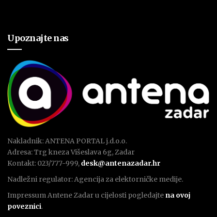
Upoznajte nas
Nakladnik: ANTENA PORTAL j.d.o.o.
Adresa: Trg kneza Višeslava 6g, Zadar
Kontakt: 023/777-999,
desk@antenazadar.hr
Nadležni regulator: Agencija za elektorničke medije.
Impressum Antene Zadar u cijelosti pogledajte
na ovoj
poveznici
.