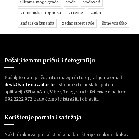
ulicama moga grada
voda
vodovod
vremenska prognoza
vrijeme
zadar
zadarska županija
zadar street style
šime vrsaljko
Pošaljite nam priču ili fotografiju
Pošaljite nam priču, informaciju ili fotografiju na email
desk@antenazadar.hr
. Isto možete poslati i putem
aplikacija WhatsApp, Viber, Telegram ili iMessage na broj
092 2222 972
, rado ćemo je istražiti i objaviti.
Korištenje portala i sadržaja
Nakladnik ovaj portal stavlja na korištenje onakvim kakav