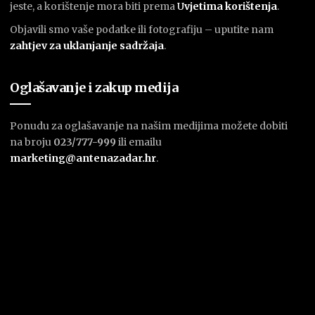
jeste, a korištenje mora biti prema
U
vjetima korištenja
.
Objavili smo vaše podatke ili fotografiju – uputite nam
zahtjev za uklanjanje sadržaja
.
Oglašavanje i zakup medija
Ponudu za oglašavanje na našim medijima možete dobiti
na broju
023/777-999
ili emailu
marketing@antenazadar.hr
.