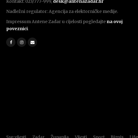
Kontakt: 023/777-999,
desk@antenazadar.hr
Nadležni regulator: Agencija za elektorničke medije.
Impressum Antene Zadar u cijelosti pogledajte
na ovoj
poveznici
.
Sve vijesti
Zadar
Županija
Vijesti
Sport
Biznis
Life