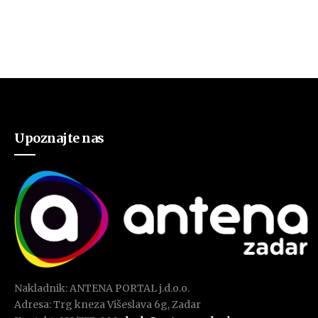
Upoznajte nas
Nakladnik: ANTENA PORTAL j.d.o.o.
Adresa: Trg kneza Višeslava 6g, Zadar