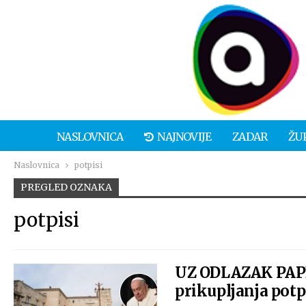
NASLOVNICA
NAJNOVIJE
ZADAR
ŽU
Naslovnica
potpisi
PREGLED OZNAKA
potpisi
UZ ODLAZAK PAPE 
prikupljanja pot