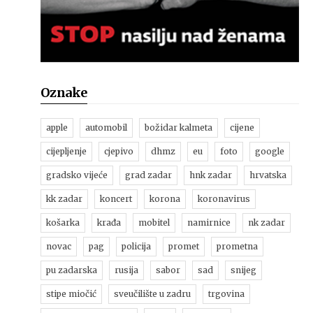
Oznake
apple
automobil
božidar kalmeta
cijene
cijepljenje
cjepivo
dhmz
eu
foto
google
gradsko vijeće
grad zadar
hnk zadar
hrvatska
kk zadar
koncert
korona
koronavirus
košarka
krađa
mobitel
namirnice
nk zadar
novac
pag
policija
promet
prometna
pu zadarska
rusija
sabor
sad
snijeg
stipe miočić
sveučilište u zadru
trgovina