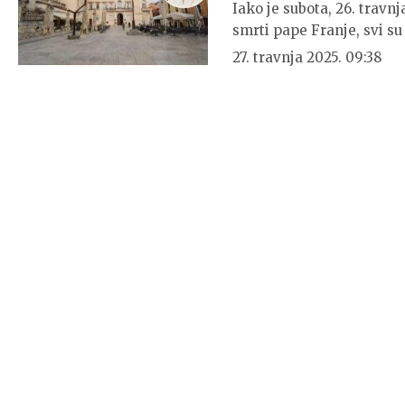
Iako je subota, 26. travn
smrti pape Franje, svi su
27. travnja 2025. 09:38