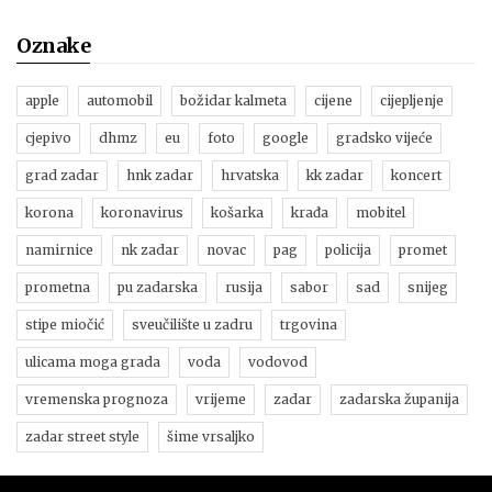
Oznake
apple
automobil
božidar kalmeta
cijene
cijepljenje
cjepivo
dhmz
eu
foto
google
gradsko vijeće
grad zadar
hnk zadar
hrvatska
kk zadar
koncert
korona
koronavirus
košarka
krađa
mobitel
namirnice
nk zadar
novac
pag
policija
promet
prometna
pu zadarska
rusija
sabor
sad
snijeg
stipe miočić
sveučilište u zadru
trgovina
ulicama moga grada
voda
vodovod
vremenska prognoza
vrijeme
zadar
zadarska županija
zadar street style
šime vrsaljko