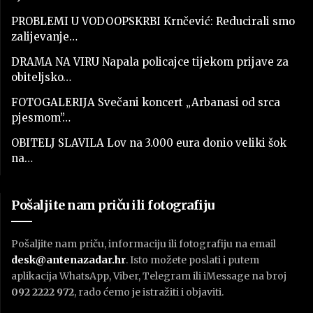
PROBLEMI U VODOOPSKRBI Krnčević: Reducirali smo
zalijevanje…
DRAMA NA VIRU Napala policajce tijekom prijave za
obiteljsko…
FOTOGALERIJA Svečani koncert „Arbanasi od srca
pjesmom”…
OBITELJ SLAVILA Lov na 3.000 eura donio veliki šok
na…
Pošaljite nam priču ili fotografiju
Pošaljite nam priču, informaciju ili fotografiju na email
desk@antenazadar.hr
. Isto možete poslati i putem
aplikacija WhatsApp, Viber, Telegram ili iMessage na broj
092 2222 972
, rado ćemo je istražiti i objaviti.