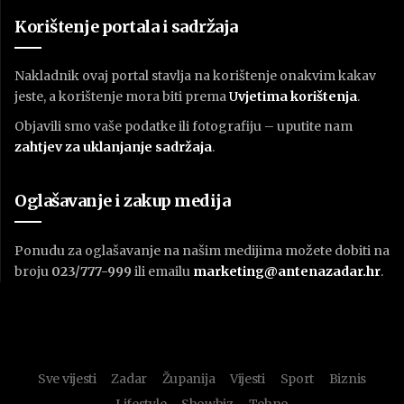
Korištenje portala i sadržaja
Nakladnik ovaj portal stavlja na korištenje onakvim kakav
jeste, a korištenje mora biti prema
U
vjetima korištenja
.
Objavili smo vaše podatke ili fotografiju – uputite nam
zahtjev za uklanjanje sadržaja
.
Oglašavanje i zakup medija
Ponudu za oglašavanje na našim medijima možete dobiti na
broju
023/777-999
ili emailu
marketing@antenazadar.hr
.
Sve vijesti
Zadar
Županija
Vijesti
Sport
Biznis