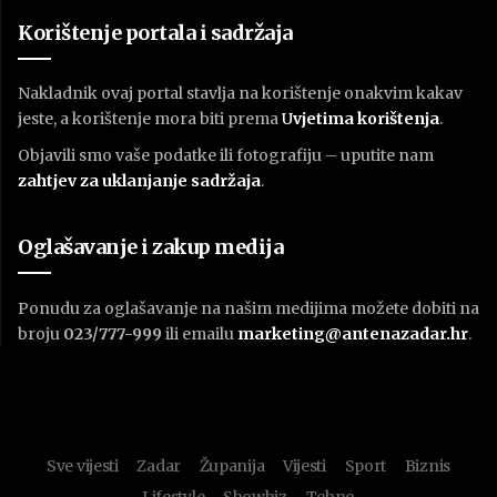
Korištenje portala i sadržaja
Nakladnik ovaj portal stavlja na korištenje onakvim kakav
jeste, a korištenje mora biti prema
U
vjetima korištenja
.
Objavili smo vaše podatke ili fotografiju – uputite nam
zahtjev za uklanjanje sadržaja
.
Oglašavanje i zakup medija
Ponudu za oglašavanje na našim medijima možete dobiti na
broju
023/777-999
ili emailu
marketing@antenazadar.hr
.
Sve vijesti
Zadar
Županija
Vijesti
Sport
Biznis