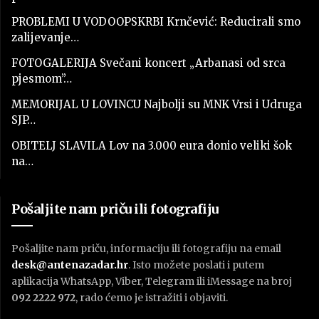
PROBLEMI U VODOOPSKRBI Krnčević: Reducirali smo
zalijevanje…
FOTOGALERIJA Svečani koncert „Arbanasi od srca
pjesmom”…
MEMORIJAL U LOVINCU Najbolji su MNK Vrsi i Udruga
SJP…
OBITELJ SLAVILA Lov na 3.000 eura donio veliki šok
na…
Pošaljite nam priču ili fotografiju
Pošaljite nam priču, informaciju ili fotografiju na email
desk@antenazadar.hr
. Isto možete poslati i putem
aplikacija WhatsApp, Viber, Telegram ili iMessage na broj
092 2222 972
, rado ćemo je istražiti i objaviti.