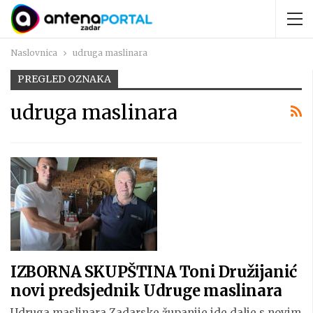
Naslovnica
udruga maslinara
PREGLED OZNAKA
udruga maslinara
IZBORNA SKUPŠTINA Toni Družijanić
novi predsjednik Udruge maslinara
Udruga maslinara Zadarske županije ide dalje s novim