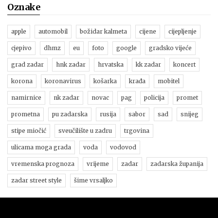
Oznake
apple
automobil
božidar kalmeta
cijene
cijepljenje
cjepivo
dhmz
eu
foto
google
gradsko vijeće
grad zadar
hnk zadar
hrvatska
kk zadar
koncert
korona
koronavirus
košarka
krađa
mobitel
namirnice
nk zadar
novac
pag
policija
promet
prometna
pu zadarska
rusija
sabor
sad
snijeg
stipe miočić
sveučilište u zadru
trgovina
ulicama moga grada
voda
vodovod
vremenska prognoza
vrijeme
zadar
zadarska županija
zadar street style
šime vrsaljko