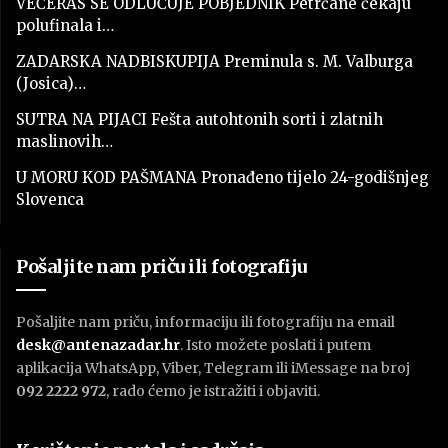
VEČERAS SE ODLUČUJE POBJEDNIK Petrčane čekaju
polufinala i…
ZADARSKA NADBISKUPIJA Preminula s. M. Valburga
(Josica)…
SUTRA NA PIJACI Fešta autohtonih sorti i zlatnih
maslinovih…
U MORU KOD PAŠMANA Pronađeno tijelo 24-godišnjeg
Slovenca
Pošaljite nam priču ili fotografiju
Pošaljite nam priču, informaciju ili fotografiju na email
desk@antenazadar.hr
. Isto možete poslati i putem
aplikacija WhatsApp, Viber, Telegram ili iMessage na broj
092 2222 972
, rado ćemo je istražiti i objaviti.