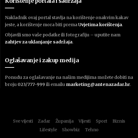
Korištenje portala i sadržaja
Nakladnik ovaj portal stavlja na korištenje onakvim kakav
jeste, a korištenje mora biti prema
U
vjetima korištenja
.
Objavili smo vaše podatke ili fotografiju – uputite nam
zahtjev za uklanjanje sadržaja
.
Oglašavanje i zakup medija
Ponudu za oglašavanje na našim medijima možete dobiti na
broju
023/777-999
ili emailu
marketing@antenazadar.hr
.
Sve vijesti
Zadar
Županija
Vijesti
Sport
Biznis
Lifestyle
Showbiz
Tehno