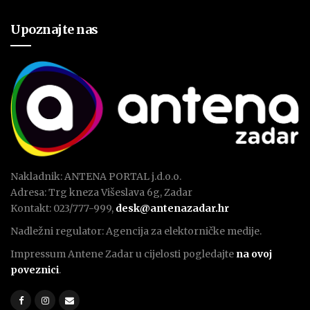
Upoznajte nas
Nakladnik: ANTENA PORTAL j.d.o.o.
Adresa: Trg kneza Višeslava 6g, Zadar
Kontakt: 023/777-999,
desk@antenazadar.hr
Nadležni regulator: Agencija za elektorničke medije.
Impressum Antene Zadar u cijelosti pogledajte
na ovoj
poveznici
.