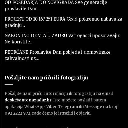
OD POSEDARJA DO NOVIGRADA Sve generacije
proslavile Dan…
PROJEKT OD 10.167.251 EURA Grad pokrenuo nabavu za
gradnju…
NAKON INCIDENTA U ZADRU Vatrogasci upozoravaju:
Ne koristite…
PETRČANE Proslavite Dan pobjede i domovinske
zahvalnosti uz…
Pošaljite nam priču ili fotografiju
Pošaljite nam priču, informaciju ili fotografiju na email
desk@antenazadar.hr
. Isto možete poslati i putem
aplikacija WhatsApp, Viber, Telegram ili iMessage na broj
092 2222 972
, rado ćemo je istražiti i objaviti.