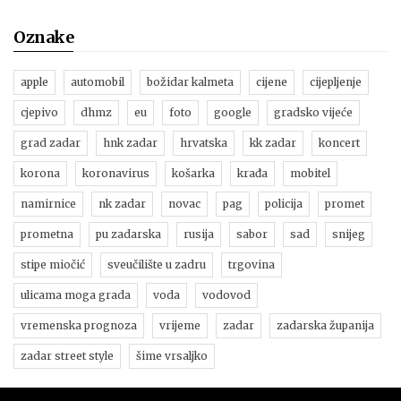
Oznake
apple
automobil
božidar kalmeta
cijene
cijepljenje
cjepivo
dhmz
eu
foto
google
gradsko vijeće
grad zadar
hnk zadar
hrvatska
kk zadar
koncert
korona
koronavirus
košarka
krađa
mobitel
namirnice
nk zadar
novac
pag
policija
promet
prometna
pu zadarska
rusija
sabor
sad
snijeg
stipe miočić
sveučilište u zadru
trgovina
ulicama moga grada
voda
vodovod
vremenska prognoza
vrijeme
zadar
zadarska županija
zadar street style
šime vrsaljko