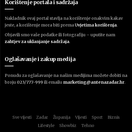
Korištenje portala i sadržaja
Nakladnik ovaj portal stavlja na korištenje onakvim kakav
jeste, a korištenje mora biti prema
U
vjetima korištenja
.
Objavili smo vaše podatke ili fotografiju – uputite nam
zahtjev za uklanjanje sadržaja
.
Oglašavanje i zakup medija
Ponudu za oglašavanje na našim medijima možete dobiti na
broju
023/777-999
ili emailu
marketing@antenazadar.hr
.
Sve vijesti
Zadar
Županija
Vijesti
Sport
Biznis
Lifestyle
Showbiz
Tehno