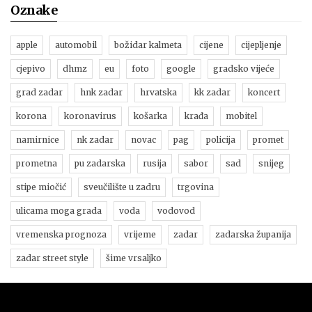
Oznake
apple
automobil
božidar kalmeta
cijene
cijepljenje
cjepivo
dhmz
eu
foto
google
gradsko vijeće
grad zadar
hnk zadar
hrvatska
kk zadar
koncert
korona
koronavirus
košarka
krađa
mobitel
namirnice
nk zadar
novac
pag
policija
promet
prometna
pu zadarska
rusija
sabor
sad
snijeg
stipe miočić
sveučilište u zadru
trgovina
ulicama moga grada
voda
vodovod
vremenska prognoza
vrijeme
zadar
zadarska županija
zadar street style
šime vrsaljko