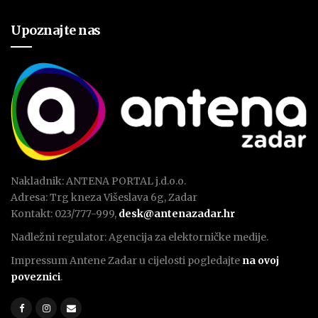
Upoznajte nas
Nakladnik: ANTENA PORTAL j.d.o.o.
Adresa: Trg kneza Višeslava 6g, Zadar
Kontakt: 023/777-999,
desk@antenazadar.hr
Nadležni regulator: Agencija za elektorničke medije.
Impressum Antene Zadar u cijelosti pogledajte
na ovoj
poveznici
.