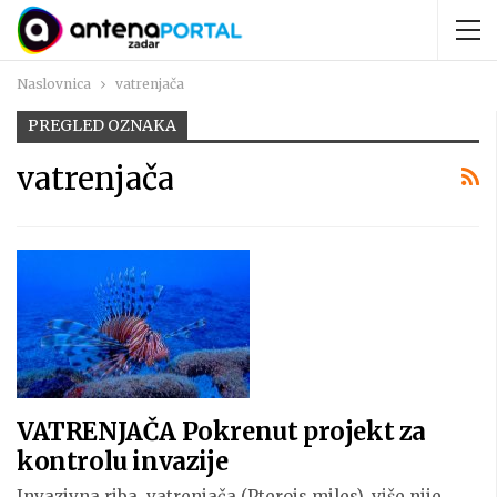
Naslovnica
vatrenjača
PREGLED OZNAKA
vatrenjača
VATRENJAČA Pokrenut projekt za
kontrolu invazije
Invazivna riba, vatrenjača (Pterois miles), više nije