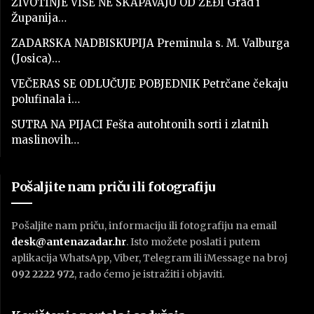
ŽIVOTINJE VIŠE NE SKAPAVAJU OD ŽEĐI Grad i
Županija…
ZADARSKA NADBISKUPIJA Preminula s. M. Valburga
(Josica)…
VEČERAS SE ODLUČUJE POBJEDNIK Petrčane čekaju
polufinala i…
SUTRA NA PIJACI Fešta autohtonih sorti i zlatnih
maslinovih…
Pošaljite nam priču ili fotografiju
Pošaljite nam priču, informaciju ili fotografiju na email
desk@antenazadar.hr
. Isto možete poslati i putem
aplikacija WhatsApp, Viber, Telegram ili iMessage na broj
092 2222 972
, rado ćemo je istražiti i objaviti.