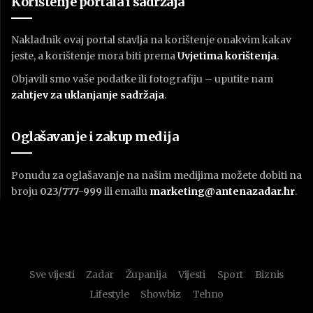
Korištenje portala i sadržaja
Nakladnik ovaj portal stavlja na korištenje onakvim kakav
jeste, a korištenje mora biti prema
U
vjetima korištenja
.
Objavili smo vaše podatke ili fotografiju – uputite nam
zahtjev za uklanjanje sadržaja
.
Oglašavanje i zakup medija
Ponudu za oglašavanje na našim medijima možete dobiti na
broju
023/777-999
ili emailu
marketing@antenazadar.hr
.
Sve vijesti
Zadar
Županija
Vijesti
Sport
Biznis
Lifestyle
Showbiz
Tehno