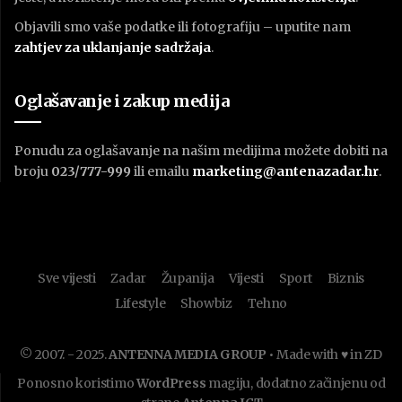
Objavili smo vaše podatke ili fotografiju – uputite nam
zahtjev za uklanjanje sadržaja
.
Oglašavanje i zakup medija
Ponudu za oglašavanje na našim medijima možete dobiti na
broju
023/777-999
ili emailu
marketing@antenazadar.hr
.
Sve vijesti
Zadar
Županija
Vijesti
Sport
Biznis
Lifestyle
Showbiz
Tehno
© 2007. - 2025.
ANTENNA MEDIA GROUP
• Made with ♥ in ZD
Ponosno koristimo
WordPress
magiju, dodatno začinjenu od