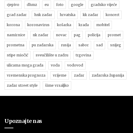
cjepivo
dhmz
eu
foto
google
gradsko vijeće
grad zadar
hnk zadar
hrvatska
kk zadar
koncert
korona
koronavirus
košarka
krađa
mobitel
namirnice
nk zadar
novac
pag
policija
promet
prometna
pu zadarska
rusija
sabor
sad
snijeg
stipe miočić
sveučilište u zadru
trgovina
ulicama moga grada
voda
vodovod
vremenska prognoza
vrijeme
zadar
zadarska županija
zadar street style
šime vrsaljko
Upoznajte nas