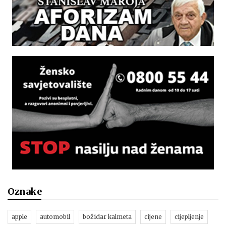
Oznake
apple
automobil
božidar kalmeta
cijene
cijepljenje