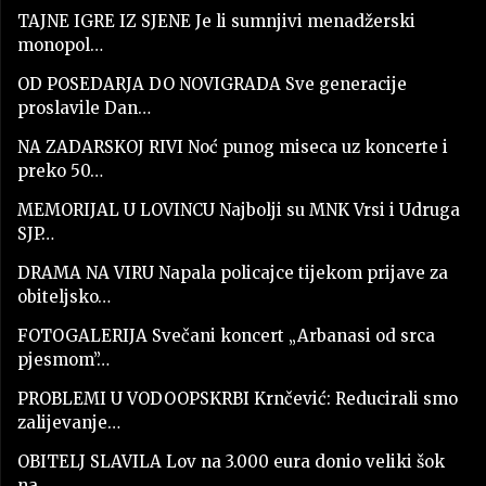
TAJNE IGRE IZ SJENE Je li sumnjivi menadžerski
monopol…
OD POSEDARJA DO NOVIGRADA Sve generacije
proslavile Dan…
NA ZADARSKOJ RIVI Noć punog miseca uz koncerte i
preko 50…
MEMORIJAL U LOVINCU Najbolji su MNK Vrsi i Udruga
SJP…
DRAMA NA VIRU Napala policajce tijekom prijave za
obiteljsko…
FOTOGALERIJA Svečani koncert „Arbanasi od srca
pjesmom”…
PROBLEMI U VODOOPSKRBI Krnčević: Reducirali smo
zalijevanje…
OBITELJ SLAVILA Lov na 3.000 eura donio veliki šok
na…