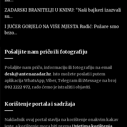
ZADARSKI BRANITELJI U KNINU: “Naši bajkeri izazvali
su…
I JUČER GORJELO NA VIŠE MJESTA Rudić: Požare smo
brzo…
Pošaljite nam priču ili fotografiju
Pošaljite nam priču, informaciju ili fotografiju na email
desk@antenazadar.hr
. Isto možete poslati i putem
aplikacija WhatsApp, Viber, Telegram ili iMessage na broj
092 2222 972
, rado ćemo je istražiti i objaviti.
Korištenje portala i sadržaja
Nakladnik ovaj portal stavlja na korištenje onakvim kakav
jeste, a korištenje mora biti prema
U
vjetima korištenja
.