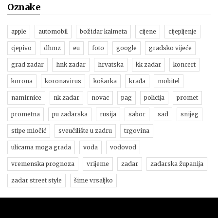
Oznake
apple
automobil
božidar kalmeta
cijene
cijepljenje
cjepivo
dhmz
eu
foto
google
gradsko vijeće
grad zadar
hnk zadar
hrvatska
kk zadar
koncert
korona
koronavirus
košarka
krađa
mobitel
namirnice
nk zadar
novac
pag
policija
promet
prometna
pu zadarska
rusija
sabor
sad
snijeg
stipe miočić
sveučilište u zadru
trgovina
ulicama moga grada
voda
vodovod
vremenska prognoza
vrijeme
zadar
zadarska županija
zadar street style
šime vrsaljko