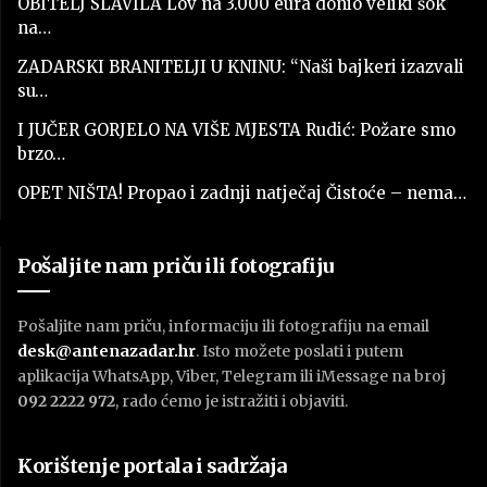
OBITELJ SLAVILA Lov na 3.000 eura donio veliki šok
na…
ZADARSKI BRANITELJI U KNINU: “Naši bajkeri izazvali
su…
I JUČER GORJELO NA VIŠE MJESTA Rudić: Požare smo
brzo…
OPET NIŠTA! Propao i zadnji natječaj Čistoće – nema…
Pošaljite nam priču ili fotografiju
Pošaljite nam priču, informaciju ili fotografiju na email
desk@antenazadar.hr
. Isto možete poslati i putem
aplikacija WhatsApp, Viber, Telegram ili iMessage na broj
092 2222 972
, rado ćemo je istražiti i objaviti.
Korištenje portala i sadržaja