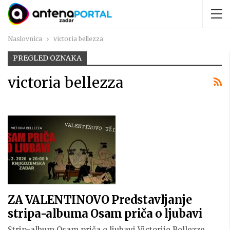
Naslovnica
victoria bellezza
PREGLED OZNAKA
victoria bellezza
ZA VALENTINOVO Predstavljanje
stripa-albuma Osam priča o ljubavi
Strip-album Osam priča o ljubavi Victorije Bellezze