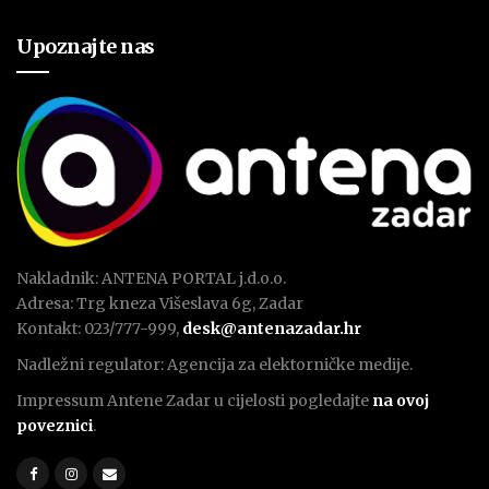
Upoznajte nas
Nakladnik: ANTENA PORTAL j.d.o.o.
Adresa: Trg kneza Višeslava 6g, Zadar
Kontakt: 023/777-999,
desk@antenazadar.hr
Nadležni regulator: Agencija za elektorničke medije.
Impressum Antene Zadar u cijelosti pogledajte
na ovoj
poveznici
.