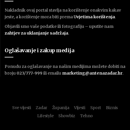
Nakladnik ovaj portal stavlja na korištenje onakvim kakav
jeste, a korištenje mora biti prema
U
vjetima korištenja
.
Objavili smo vaše podatke ili fotografiju – uputite nam
zahtjev za uklanjanje sadržaja
.
Oglašavanje i zakup medija
Ponudu za oglašavanje na našim medijima možete dobiti na
broju
023/777-999
ili emailu
marketing@antenazadar.hr
.
Sve vijesti
Zadar
Županija
Vijesti
Sport
Biznis
Lifestyle
Showbiz
Tehno