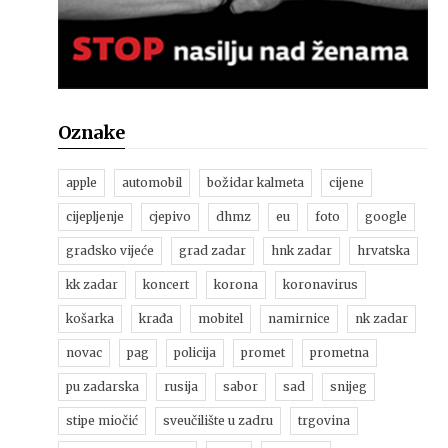
Oznake
apple
automobil
božidar kalmeta
cijene
cijepljenje
cjepivo
dhmz
eu
foto
google
gradsko vijeće
grad zadar
hnk zadar
hrvatska
kk zadar
koncert
korona
koronavirus
košarka
krađa
mobitel
namirnice
nk zadar
novac
pag
policija
promet
prometna
pu zadarska
rusija
sabor
sad
snijeg
stipe miočić
sveučilište u zadru
trgovina