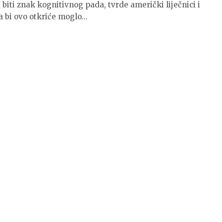
biti znak kognitivnog pada, tvrde američki liječnici i
da bi ovo otkriće moglo…