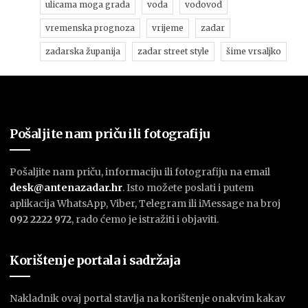
ulicama moga grada
voda
vodovod
vremenska prognoza
vrijeme
zadar
zadarska županija
zadar street style
šime vrsaljko
Pošaljite nam priču ili fotografiju
Pošaljite nam priču, informaciju ili fotografiju na email
desk@antenazadar.hr
. Isto možete poslati i putem
aplikacija WhatsApp, Viber, Telegram ili iMessage na broj
092 2222 972
, rado ćemo je istražiti i objaviti.
Korištenje portala i sadržaja
Nakladnik ovaj portal stavlja na korištenje onakvim kakav