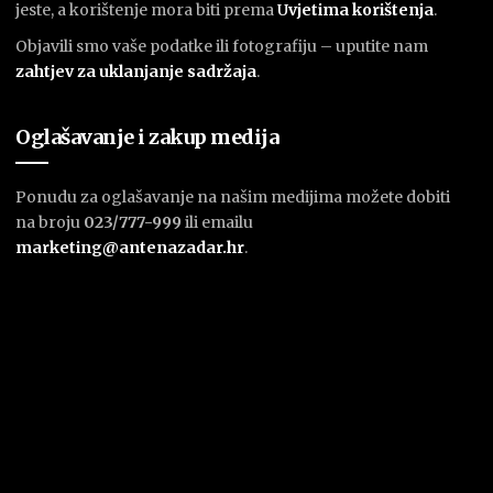
jeste, a korištenje mora biti prema
U
vjetima korištenja
.
Objavili smo vaše podatke ili fotografiju – uputite nam
zahtjev za uklanjanje sadržaja
.
Oglašavanje i zakup medija
Ponudu za oglašavanje na našim medijima možete dobiti
na broju
023/777-999
ili emailu
marketing@antenazadar.hr
.