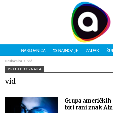
NASLOVNICA
NAJNOVIJE
ZADAR
ŽU
Naslovnica
vid
PREGLED OZNAKA
vid
Grupa američkih 
biti rani znak Al