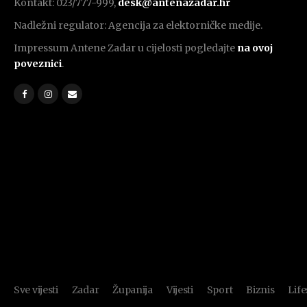
Kontakt: 023/777-999,
desk@antenazadar.hr
Nadležni regulator: Agencija za elektorničke medije.
Impressum Antene Zadar u cijelosti pogledajte
na ovoj
poveznici
.
Sve vijesti
Zadar
Županija
Vijesti
Sport
Biznis
Life