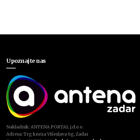
Upoznajte nas
Nakladnik: ANTENA PORTAL j.d.o.o.
Adresa: Trg kneza Višeslava 6g, Zadar