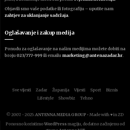
Objavili smo vaše podatke ili fotografiju – uputite nam
zahtjev za uklanjanje sadržaja
.
Oglašavanje i zakup medija
Ponudu za oglašavanje na našim medijima možete dobiti na
broju
023/777-999
ili emailu
marketing@antenazadar.hr
.
Sve vijesti
Zadar
Županija
Vijesti
Sport
Biznis
Lifestyle
Showbiz
Tehno
© 2007. - 2025.
ANTENNA MEDIA GROUP
• Made with ♥ in ZD
Ponosno koristimo
WordPress
magiju, dodatno začinjenu od