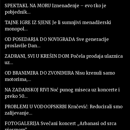
SPEKTAKL NA MORU Iznenađenje – evo tko je
pobjednik…
TAJNE IGRE IZ SJENE Je li sumnjivi menadžerski
monopol…
OD POSEDARJA DO NOVIGRADA Sve generacije
proslavile Dan…
ZADRANI, SVI U KREŠIN DOM Počela prodaja ulaznica
uz…
OD BRANIMIRA DO ZVONIMIRA Nisu krenuli samo
motorima,…
NA ZADARSKOJ RIVI Noć punog miseca uz koncerte i
preko 50…
PROBLEMI U VODOOPSKRBI Krnčević: Reducirali smo
zalijevanje…
FOTOGALERIJA Svečani koncert „Arbanasi od srca
pjesmom”…