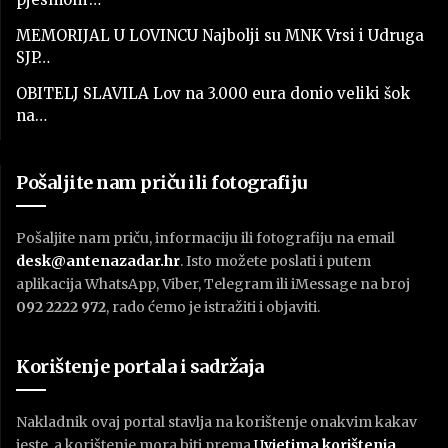
MEMORIJAL U LOVINCU Najbolji su MNK Vrsi i Udruga
SJP…
OBITELJ SLAVILA Lov na 3.000 eura donio veliki šok
na…
Pošaljite nam priču ili fotografiju
Pošaljite nam priču, informaciju ili fotografiju na email
desk@antenazadar.hr
. Isto možete poslati i putem
aplikacija WhatsApp, Viber, Telegram ili iMessage na broj
092 2222 972
, rado ćemo je istražiti i objaviti.
Korištenje portala i sadržaja
Nakladnik ovaj portal stavlja na korištenje onakvim kakav
jeste, a korištenje mora biti prema
U
vjetima korištenja
.