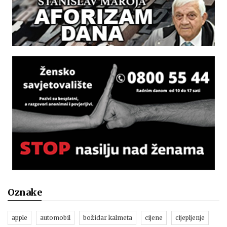
Oznake
apple
automobil
božidar kalmeta
cijene
cijepljenje