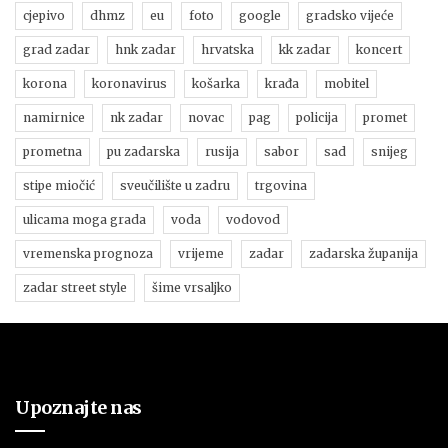
cjepivo
dhmz
eu
foto
google
gradsko vijeće
grad zadar
hnk zadar
hrvatska
kk zadar
koncert
korona
koronavirus
košarka
krađa
mobitel
namirnice
nk zadar
novac
pag
policija
promet
prometna
pu zadarska
rusija
sabor
sad
snijeg
stipe miočić
sveučilište u zadru
trgovina
ulicama moga grada
voda
vodovod
vremenska prognoza
vrijeme
zadar
zadarska županija
zadar street style
šime vrsaljko
Upoznajte nas