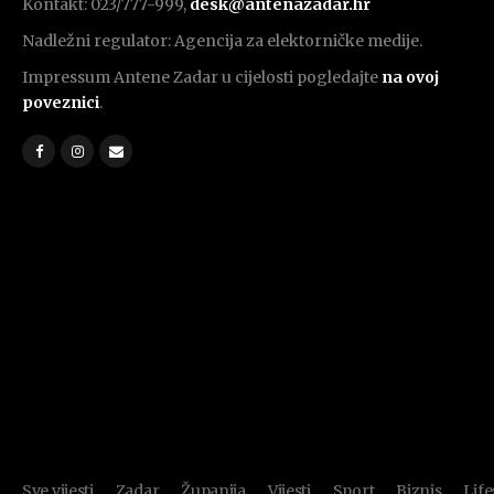
Kontakt: 023/777-999,
desk@antenazadar.hr
Nadležni regulator: Agencija za elektorničke medije.
Impressum Antene Zadar u cijelosti pogledajte
na ovoj
poveznici
.
Sve vijesti
Zadar
Županija
Vijesti
Sport
Biznis
Life