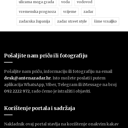
ulicama moga grada
voda
vodovod
vremenska prognoza
vrijeme
zadar
zadarska županija
zadar street style
šime vrsaljko
Pošaljite nam priču ili fotografiju
Pošaljite nam priču, informaciju ili fotografiju na email
desk@antenazadar.hr
. Isto možete poslati i putem
aplikacija WhatsApp, Viber, Telegram ili iMessage na broj
092 2222 972
, rado ćemo je istražiti i objaviti.
Korištenje portala i sadržaja
Nakladnik ovaj portal stavlja na korištenje onakvim kakav