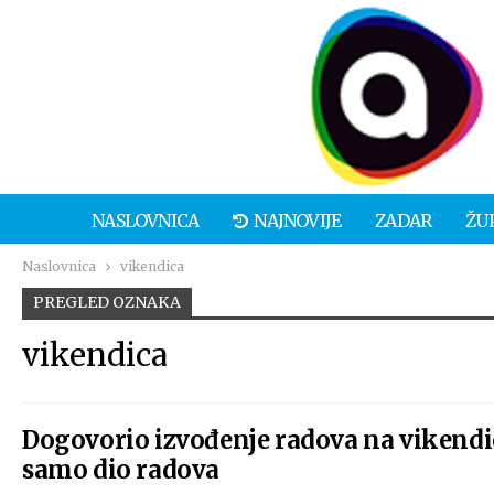
NASLOVNICA
NAJNOVIJE
ZADAR
ŽU
Naslovnica
vikendica
PREGLED OZNAKA
vikendica
Dogovorio izvođenje radova na vikendic
samo dio radova