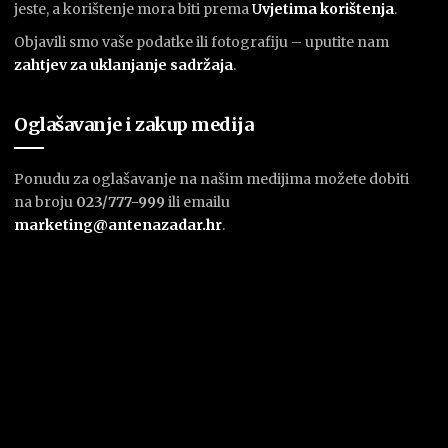
jeste, a korištenje mora biti prema
U
vjetima korištenja
.
Objavili smo vaše podatke ili fotografiju – uputite nam
zahtjev za uklanjanje sadržaja
.
Oglašavanje i zakup medija
Ponudu za oglašavanje na našim medijima možete dobiti
na broju
023/777-999
ili emailu
marketing@antenazadar.hr
.