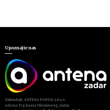
Upoznajte nas
Nakladnik: ANTENA PORTAL j.d.o.o.
Adresa: Trg kneza Višeslava 6g, Zadar