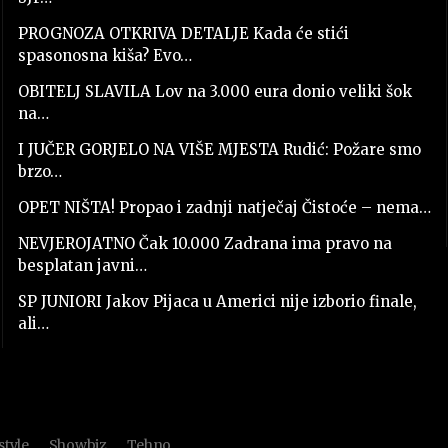
PROGNOZA OTKRIVA DETALJE Kada će stići
spasonosna kiša? Evo…
OBITELJ SLAVILA Lov na 3.000 eura donio veliki šok
na…
I JUČER GORJELO NA VIŠE MJESTA Rudić: Požare smo
brzo…
OPET NIŠTA! Propao i zadnji natječaj Čistoće – nema…
NEVJEROJATNO Čak 10.000 Zadrana ima pravo na
besplatan javni…
SP JUNIORI Jakov Pijaca u Americi nije izborio finale,
ali…
style
Showbiz
Tehno