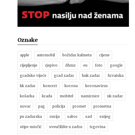
Oznake
apple
automobil
božidar kalmeta
cijene
cijepljenje
cjepivo
dhmz
eu
foto
google
gradsko vijeće
grad zadar
hnk zadar
hrvatska
kk zadar
koncert
korona
koronavirus
košarka
krađa
mobitel
namirnice
nk zadar
novac
pag
policija
promet
prometna
pu zadarska
rusija
sabor
sad
snijeg
stipe miočić
sveučilište u zadru
trgovina