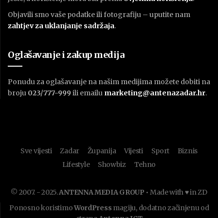
Objavili smo vaše podatke ili fotografiju – uputite nam
zahtjev za uklanjanje sadržaja
.
Oglašavanje i zakup medija
Ponudu za oglašavanje na našim medijima možete dobiti na
broju
023/777-999
ili emailu
marketing@antenazadar.hr
.
Sve vijesti
Zadar
Županija
Vijesti
Sport
Biznis
Lifestyle
Showbiz
Tehno
© 2007. - 2025.
ANTENNA MEDIA GROUP
• Made with ♥ in ZD
Ponosno koristimo
WordPress
magiju, dodatno začinjenu od