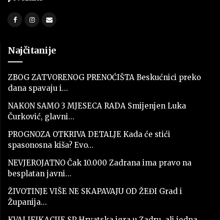
Najčitanije
ZBOG ZATVORENOG PRENOĆIŠTA Beskućnici preko
dana spavaju i…
NAKON SAMO 3 MJESECA RADA Smijenjen Luka
Čurković, glavni…
PROGNOZA OTKRIVA DETALJE Kada će stići
spasonosna kiša? Evo…
NEVJEROJATNO Čak 10.000 Zadrana ima pravo na
besplatan javni…
ŽIVOTINJE VIŠE NE SKAPAVAJU OD ŽEĐI Grad i
Županija…
KVALIFIKACIJE SP Hrvatska igra u Zadru, ali jedna