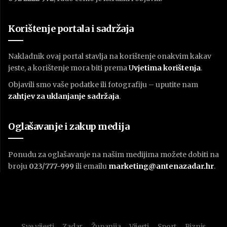
Korištenje portala i sadržaja
Nakladnik ovaj portal stavlja na korištenje onakvim kakav
jeste, a korištenje mora biti prema
U
vjetima korištenja
.
Objavili smo vaše podatke ili fotografiju – uputite nam
zahtjev za uklanjanje sadržaja
.
Oglašavanje i zakup medija
Ponudu za oglašavanje na našim medijima možete dobiti na
broju
023/777-999
ili emailu
marketing@antenazadar.hr
.
Sve vijesti
Zadar
Županija
Vijesti
Sport
Biznis