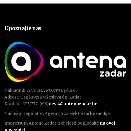
Upoznajte nas
Nakladnik: ANTENA PORTAL j.d.o.o.
Adresa: Trg kneza Višeslava 6g, Zadar
Kontakt: 023/777-999,
desk@antenazadar.hr
Nadležni regulator: Agencija za elektorničke medije.
Impressum Antene Zadar u cijelosti pogledajte
na ovoj
poveznici
.