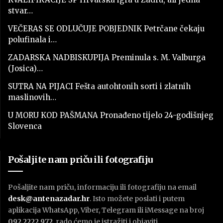
stvar…
VEČERAS SE ODLUČUJE POBJEDNIK Petrčane čekaju
polufinala i…
ZADARSKA NADBISKUPIJA Preminula s. M. Valburga
(Josica)…
SUTRA NA PIJACI Fešta autohtonih sorti i zlatnih
maslinovih…
U MORU KOD PAŠMANA Pronađeno tijelo 24-godišnjeg
Slovenca
Pošaljite nam priču ili fotografiju
Pošaljite nam priču, informaciju ili fotografiju na email
desk@antenazadar.hr
. Isto možete poslati i putem
aplikacija WhatsApp, Viber, Telegram ili iMessage na broj
092 2222 972
, rado ćemo je istražiti i objaviti.