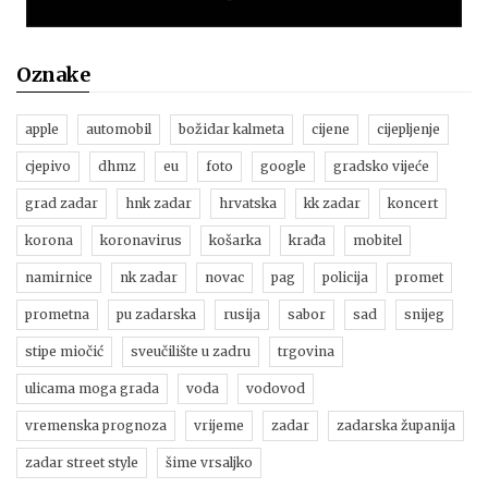
Oznake
apple
automobil
božidar kalmeta
cijene
cijepljenje
cjepivo
dhmz
eu
foto
google
gradsko vijeće
grad zadar
hnk zadar
hrvatska
kk zadar
koncert
korona
koronavirus
košarka
krađa
mobitel
namirnice
nk zadar
novac
pag
policija
promet
prometna
pu zadarska
rusija
sabor
sad
snijeg
stipe miočić
sveučilište u zadru
trgovina
ulicama moga grada
voda
vodovod
vremenska prognoza
vrijeme
zadar
zadarska županija
zadar street style
šime vrsaljko