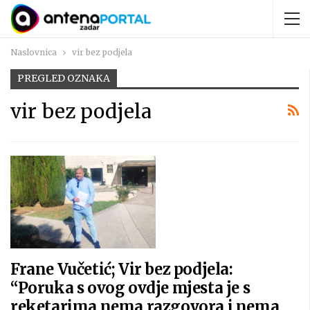
Naslovnica
vir bez podjela
PREGLED OZNAKA
vir bez podjela
Frane Vučetić; Vir bez podjela:
“Poruka s ovog ovdje mjesta je s
reketarima nema razgovora i nema