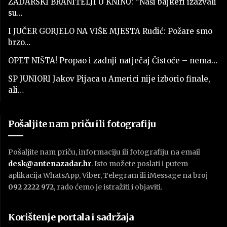
ZADARSKI BRANITELJI U KNINU: “Naši bajkeri izazvali
su…
I JUČER GORJELO NA VIŠE MJESTA Rudić: Požare smo
brzo…
OPET NIŠTA! Propao i zadnji natječaj Čistoće – nema…
SP JUNIORI Jakov Pijaca u Americi nije izborio finale,
ali…
Pošaljite nam priču ili fotografiju
Pošaljite nam priču, informaciju ili fotografiju na email
desk@antenazadar.hr
. Isto možete poslati i putem
aplikacija WhatsApp, Viber, Telegram ili iMessage na broj
092 2222 972
, rado ćemo je istražiti i objaviti.
Korištenje portala i sadržaja