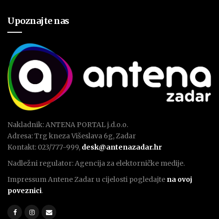
Upoznajte nas
Nakladnik: ANTENA PORTAL j.d.o.o.
Adresa: Trg kneza Višeslava 6g, Zadar
Kontakt: 023/777-999,
desk@antenazadar.hr
Nadležni regulator: Agencija za elektorničke medije.
Impressum Antene Zadar u cijelosti pogledajte
na ovoj
poveznici
.