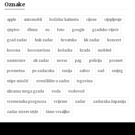
Oznake
apple
automobil
božidar kalmeta
cijene
cijepljenje
cjepivo
dhmz
eu
foto
google
gradsko vijeće
grad zadar
hnk zadar
hrvatska
kk zadar
koncert
korona
koronavirus
košarka
krađa
mobitel
namirnice
nk zadar
novac
pag
policija
promet
prometna
pu zadarska
rusija
sabor
sad
snijeg
stipe miočić
sveučilište u zadru
trgovina
ulicama moga grada
voda
vodovod
vremenska prognoza
vrijeme
zadar
zadarska županija
zadar street style
šime vrsaljko