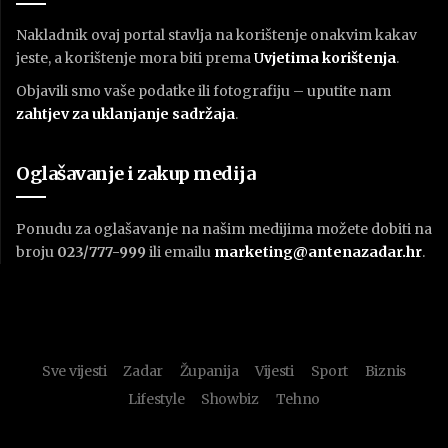
Nakladnik ovaj portal stavlja na korištenje onakvim kakav
jeste, a korištenje mora biti prema
U
vjetima korištenja
.
Objavili smo vaše podatke ili fotografiju – uputite nam
zahtjev za uklanjanje sadržaja
.
Oglašavanje i zakup medija
Ponudu za oglašavanje na našim medijima možete dobiti na
broju
023/777-999
ili emailu
marketing@antenazadar.hr
.
Sve vijesti
Zadar
Županija
Vijesti
Sport
Biznis
Lifestyle
Showbiz
Tehno