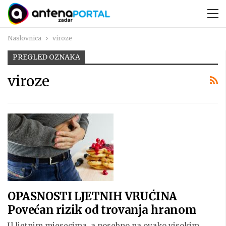
Naslovnica
viroze
PREGLED OZNAKA
viroze
OPASNOSTI LJETNIH VRUĆINA
Povećan rizik od trovanja hranom
U ljetnim mjesecima, a posebno na ovako visokim