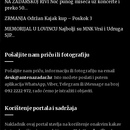
NA ZADARSKOJ RIVI Noć punog miseca uz koncerte i
preko 50…
ZRMANJA Održan Kajak kup – Poskok 3
MEMORIJAL U LOVINCU Najbolji su MNK Vrsi i Udruga
SJP…
Pošaljite nam priču ili fotografiju
Pošaljite nam priču, informaciju ili fotografiju na email
desk@antenazadar.hr
. Isto možete poslati i putem
aplikacija WhatsApp, Viber, Telegram ili iMessage na broj
092 2222 972
, rado ćemo je istražiti i objaviti.
Korištenje portala i sadržaja
Nakladnik ovaj portal stavlja na korištenje onakvim kakav