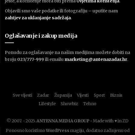
jeste, a korištenje mora biti prema
U
vjetima korištenja
.
Objavili smo vaše podatke ili fotografiju – uputite nam
zahtjev za uklanjanje sadržaja
.
Oglašavanje i zakup medija
Ponudu za oglašavanje na našim medijima možete dobiti na
broju
023/777-999
ili emailu
marketing@antenazadar.hr
.
Sve vijesti
Zadar
Županija
Vijesti
Sport
Biznis
Lifestyle
Showbiz
Tehno
© 2007. - 2025.
ANTENNA MEDIA GROUP
• Made with ♥ in ZD
Ponosno koristimo
WordPress
magiju, dodatno začinjenu od