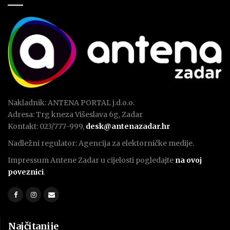
Nakladnik: ANTENA PORTAL j.d.o.o.
Adresa: Trg kneza Višeslava 6g, Zadar
Kontakt: 023/777-999,
desk@antenazadar.hr
Nadležni regulator: Agencija za elektorničke medije.
Impressum Antene Zadar u cijelosti pogledajte
na ovoj
poveznici
.
Najčitanije