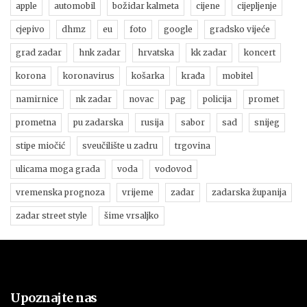
apple
automobil
božidar kalmeta
cijene
cijepljenje
cjepivo
dhmz
eu
foto
google
gradsko vijeće
grad zadar
hnk zadar
hrvatska
kk zadar
koncert
korona
koronavirus
košarka
krađa
mobitel
namirnice
nk zadar
novac
pag
policija
promet
prometna
pu zadarska
rusija
sabor
sad
snijeg
stipe miočić
sveučilište u zadru
trgovina
ulicama moga grada
voda
vodovod
vremenska prognoza
vrijeme
zadar
zadarska županija
zadar street style
šime vrsaljko
Upoznajte nas