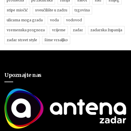
prometna
pu zadarska
rusija
sabor
sad
snijeg
stipe miočić
sveučilište u zadru
trgovina
ulicama moga grada
voda
vodovod
vremenska prognoza
vrijeme
zadar
zadarska županija
zadar street style
šime vrsaljko
Upoznajte nas