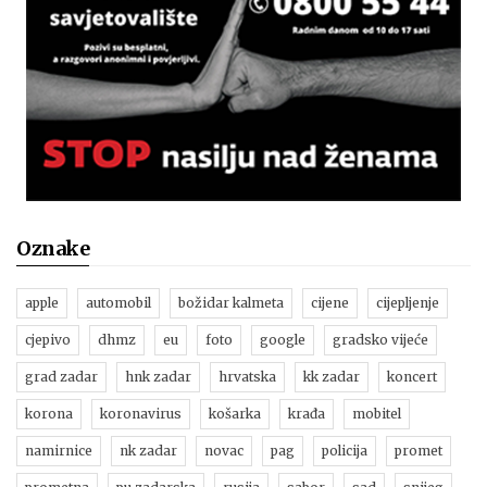
Oznake
apple
automobil
božidar kalmeta
cijene
cijepljenje
cjepivo
dhmz
eu
foto
google
gradsko vijeće
grad zadar
hnk zadar
hrvatska
kk zadar
koncert
korona
koronavirus
košarka
krađa
mobitel
namirnice
nk zadar
novac
pag
policija
promet