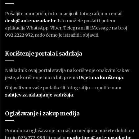
Pošaljite nam priču, informaciju ili fotografiju na email
desk@antenazadar.hr
. Isto možete poslati i putem
aplikacija WhatsApp, Viber, Telegram ili iMessage na broj
092 2222 972
, rado ćemo je istražiti i objaviti.
Korištenje portala i sadržaja
Nakladnik ovaj portal stavlja na korištenje onakvim kakav
jeste, a korištenje mora biti prema
U
vjetima korištenja
.
Objavili smo vaše podatke ili fotografiju – uputite nam
zahtjev za uklanjanje sadržaja
.
Oglašavanje i zakup medija
Ponudu za oglašavanje na našim medijima možete dobiti na
broju
023/777-999
ili emailu
marketing@antenazadar.hr
.