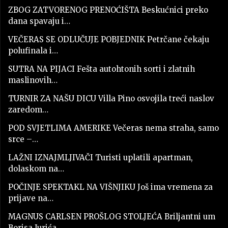
ZBOG ZATVORENOG PRENOĆIŠTA Beskućnici preko
dana spavaju i…
VEČERAS SE ODLUČUJE POBJEDNIK Petrčane čekaju
polufinala i…
SUTRA NA PIJACI Fešta autohtonih sorti i zlatnih
maslinovih…
TURNIR ZA NAŠU DICU Villa Pino osvojila treći naslov
zaredom…
POD SVJETLIMA AMERIKE Večeras nema straha, samo
srce –…
LAŽNI IZNAJMLJIVAČI Turisti uplatili apartman,
dolaskom na…
POČINJE SPEKTAKL NA VIŠNJIKU Još ima vremena za
prijave na…
MAGNUS CARLSEN PROŠLOG STOLJEĆA Briljantni um
Borisa Jurića