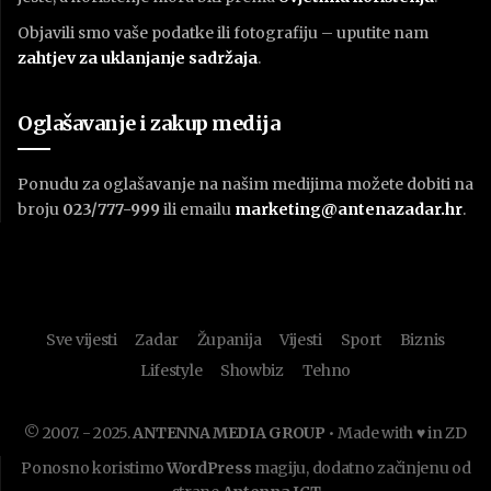
Objavili smo vaše podatke ili fotografiju – uputite nam
zahtjev za uklanjanje sadržaja
.
Oglašavanje i zakup medija
Ponudu za oglašavanje na našim medijima možete dobiti na
broju
023/777-999
ili emailu
marketing@antenazadar.hr
.
Sve vijesti
Zadar
Županija
Vijesti
Sport
Biznis
Lifestyle
Showbiz
Tehno
© 2007. - 2025.
ANTENNA MEDIA GROUP
• Made with ♥ in ZD
Ponosno koristimo
WordPress
magiju, dodatno začinjenu od