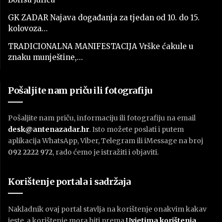
GK ZADAR Najava događanja za tjedan od 10. do 15.
kolovoza…
TRADICIONALNA MANIFESTACIJA Vrške ćakule u
znaku munještine,…
Pošaljite nam priču ili fotografiju
Pošaljite nam priču, informaciju ili fotografiju na email
desk@antenazadar.hr
. Isto možete poslati i putem
aplikacija WhatsApp, Viber, Telegram ili iMessage na broj
092 2222 972
, rado ćemo je istražiti i objaviti.
Korištenje portala i sadržaja
Nakladnik ovaj portal stavlja na korištenje onakvim kakav
jeste, a korištenje mora biti prema
U
vjetima korištenja
.