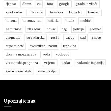
cjepivo
dhmz
eu
foto
google
gradsko vijeće
grad zadar
hnk zadar
hrvatska
kk zadar
koncert
korona
koronavirus
košarka
krađa
mobitel
namirnice
nk zadar
novac
pag
policija
promet
prometna
pu zadarska
rusija
sabor
sad
snijeg
stipe miočić
sveučilište u zadru
trgovina
ulicama moga grada
voda
vodovod
vremenska prognoza
vrijeme
zadar
zadarska županija
zadar street style
šime vrsaljko
Upoznajte nas