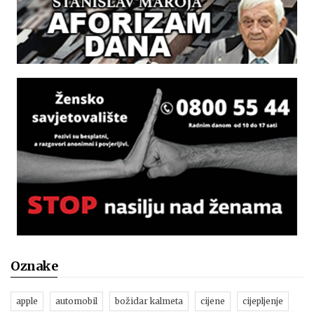
Oznake
apple
automobil
božidar kalmeta
cijene
cijepljenje