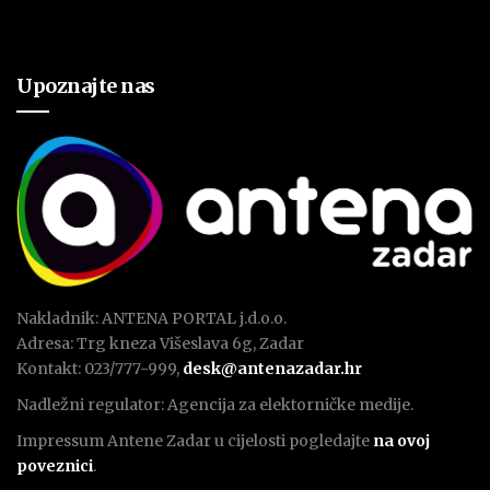
Upoznajte nas
Nakladnik: ANTENA PORTAL j.d.o.o.
Adresa: Trg kneza Višeslava 6g, Zadar
Kontakt: 023/777-999,
desk@antenazadar.hr
Nadležni regulator: Agencija za elektorničke medije.
Impressum Antene Zadar u cijelosti pogledajte
na ovoj
poveznici
.