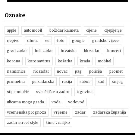
Oznake
apple
automobil
božidar kalmeta
cijene
cijepljenje
cjepivo
dhmz
eu
foto
google
gradsko vijeće
grad zadar
hnk zadar
hrvatska
kk zadar
koncert
korona
koronavirus
košarka
krađa
mobitel
namirnice
nk zadar
novac
pag
policija
promet
prometna
pu zadarska
rusija
sabor
sad
snijeg
stipe miočić
sveučilište u zadru
trgovina
ulicama moga grada
voda
vodovod
vremenska prognoza
vrijeme
zadar
zadarska županija
zadar street style
šime vrsaljko