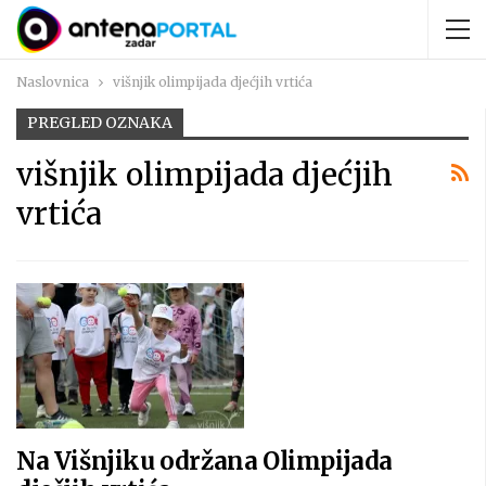
Naslovnica
višnjik olimpijada djećjih vrtića
PREGLED OZNAKA
višnjik olimpijada djećjih
vrtića
Na Višnjiku održana Olimpijada