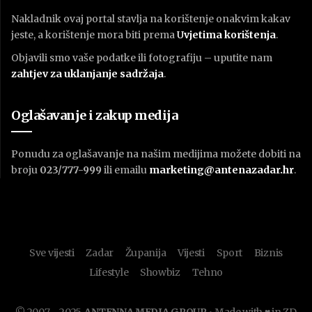
Nakladnik ovaj portal stavlja na korištenje onakvim kakav
jeste, a korištenje mora biti prema
U
vjetima korištenja
.
Objavili smo vaše podatke ili fotografiju – uputite nam
zahtjev za uklanjanje sadržaja
.
Oglašavanje i zakup medija
Ponudu za oglašavanje na našim medijima možete dobiti na
broju
023/777-999
ili emailu
marketing@antenazadar.hr
.
Sve vijesti
Zadar
Županija
Vijesti
Sport
Biznis
Lifestyle
Showbiz
Tehno