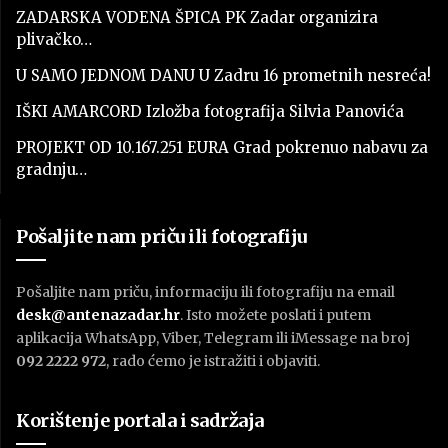
ZADARSKA VODENA ŠPICA PK Zadar organizira
plivačko…
U SAMO JEDNOM DANU U Zadru 16 prometnih nesreća!
IŠKI AMARCORD Izložba fotografija Silvia Panovića
PROJEKT OD 10.167.251 EURA Grad pokrenuo nabavu za
gradnju…
Pošaljite nam priču ili fotografiju
Pošaljite nam priču, informaciju ili fotografiju na email
desk@antenazadar.hr
. Isto možete poslati i putem
aplikacija WhatsApp, Viber, Telegram ili iMessage na broj
092 2222 972
, rado ćemo je istražiti i objaviti.
Korištenje portala i sadržaja