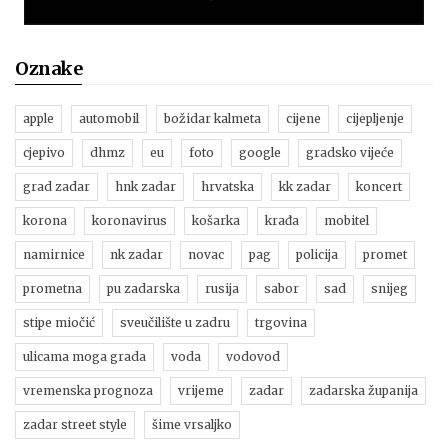
Oznake
apple
automobil
božidar kalmeta
cijene
cijepljenje
cjepivo
dhmz
eu
foto
google
gradsko vijeće
grad zadar
hnk zadar
hrvatska
kk zadar
koncert
korona
koronavirus
košarka
krađa
mobitel
namirnice
nk zadar
novac
pag
policija
promet
prometna
pu zadarska
rusija
sabor
sad
snijeg
stipe miočić
sveučilište u zadru
trgovina
ulicama moga grada
voda
vodovod
vremenska prognoza
vrijeme
zadar
zadarska županija
zadar street style
šime vrsaljko