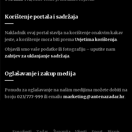
Korištenje portala i sadržaja
Nakladnik ovaj portal stavlja na korištenje onakvim kakav
jeste, a korištenje mora biti prema
U
vjetima korištenja
.
Objavili smo vaše podatke ili fotografiju – uputite nam
zahtjev za uklanjanje sadržaja
.
Oglašavanje i zakup medija
Ponudu za oglašavanje na našim medijima možete dobiti na
broju
023/777-999
ili emailu
marketing@antenazadar.hr
.
Sve vijesti
Zadar
Županija
Vijesti
Sport
Biznis