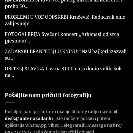
preko 50…
PROBLEMI U VODOOPSKRBI Krnčević: Reducirali smo
zalijevanje…
FOTOGALERIJA Svečani koncert „Arbanasi od srca
pjesmom”…
ZADARSKI BRANITELJI U KNINU: “Naši bajkeri izazvali
su…
OBITELJ SLAVILA Lov na 3.000 eura donio veliki šok
na…
Pošaljite nam priču ili fotografiju
Pošaljite nam priču, informaciju ili fotografiju na email
desk@antenazadar.hr
. Isto možete poslati i putem
aplikacija WhatsApp, Viber, Telegram ili iMessage na broj
092 2222 972
, rado ćemo je istražiti i objaviti.