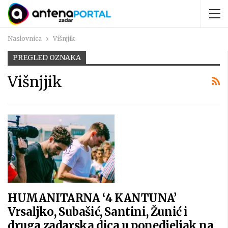
Naslovnica
Višnjjik
PREGLED OZNAKA
Višnjjik
HUMANITARNA ‘4 KANTUNA’
Vrsaljko, Subašić, Santini, Žunić i
druga zadarska dica u ponedjeljak na