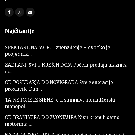
Najčitanije
SPEKTAKL NA MORU Iznenađenje – evo tko je
pobjednik…
ZADRANI, SVI U KREŠIN DOM Počela prodaja ulaznica
uz…
OD POSEDARJA DO NOVIGRADA Sve generacije
proslavile Dan…
TAJNE IGRE IZ SJENE Je li sumnjivi menadžerski
monopol…
OD BRANIMIRA DO ZVONIMIRA Nisu krenuli samo
motorima,…
NA ZADARSKOJ RIVI Noć punog miseca uz koncerte i