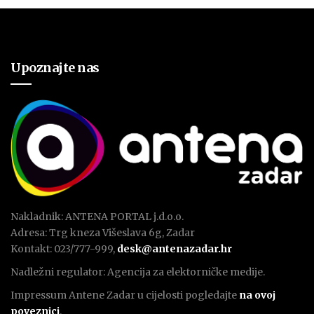
Upoznajte nas
Nakladnik: ANTENA PORTAL j.d.o.o.
Adresa: Trg kneza Višeslava 6g, Zadar
Kontakt: 023/777-999,
desk@antenazadar.hr
Nadležni regulator: Agencija za elektorničke medije.
Impressum Antene Zadar u cijelosti pogledajte
na ovoj
poveznici
.