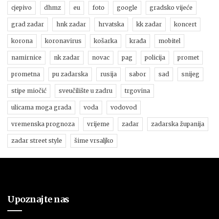
cjepivo
dhmz
eu
foto
google
gradsko vijeće
grad zadar
hnk zadar
hrvatska
kk zadar
koncert
korona
koronavirus
košarka
krađa
mobitel
namirnice
nk zadar
novac
pag
policija
promet
prometna
pu zadarska
rusija
sabor
sad
snijeg
stipe miočić
sveučilište u zadru
trgovina
ulicama moga grada
voda
vodovod
vremenska prognoza
vrijeme
zadar
zadarska županija
zadar street style
šime vrsaljko
Upoznajte nas