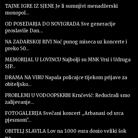
TAJNE IGRE IZ SJENE Je li sumnjivi menadžerski
monopol…
OD POSEDARJA DO NOVIGRADA Sve generacije
proslavile Dan…
NA ZADARSKOJ RIVI Noć punog miseca uz koncerte i
preko 50…
MEMORIJAL U LOVINCU Najbolji su MNK Vrsi i Udruga
SJP…
DRAMA NA VIRU Napala policajce tijekom prijave za
obiteljsko…
PROBLEMI U VODOOPSKRBI Krnčević: Reducirali smo
zalijevanje…
FOTOGALERIJA Svečani koncert „Arbanasi od srca
pjesmom”…
OBITELJ SLAVILA Lov na 3.000 eura donio veliki šok
na…