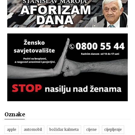
Oznake
apple
automobil
božidar kalmeta
cijene
cijepljenje