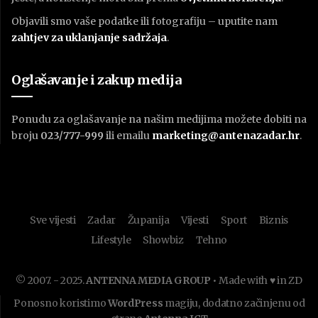
Objavili smo vaše podatke ili fotografiju – uputite nam
zahtjev za uklanjanje sadržaja
.
Oglašavanje i zakup medija
Ponudu za oglašavanje na našim medijima možete dobiti na
broju
023/777-999
ili emailu
marketing@antenazadar.hr
.
Sve vijesti
Zadar
Županija
Vijesti
Sport
Biznis
Lifestyle
Showbiz
Tehno
© 2007. - 2025.
ANTENNA MEDIA GROUP
• Made with ♥ in ZD
Ponosno koristimo
WordPress
magiju, dodatno začinjenu od