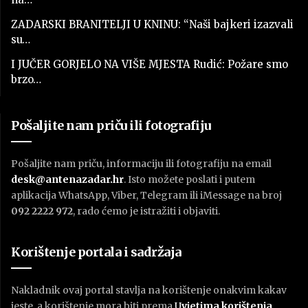
ZADARSKI BRANITELJI U KNINU: “Naši bajkeri izazvali
su…
I JUČER GORJELO NA VIŠE MJESTA Rudić: Požare smo
brzo…
Pošaljite nam priču ili fotografiju
Pošaljite nam priču, informaciju ili fotografiju na email
desk@antenazadar.hr
. Isto možete poslati i putem
aplikacija WhatsApp, Viber, Telegram ili iMessage na broj
092 2222 972
, rado ćemo je istražiti i objaviti.
Korištenje portala i sadržaja
Nakladnik ovaj portal stavlja na korištenje onakvim kakav
jeste, a korištenje mora biti prema
U
vjetima korištenja
.