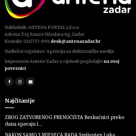
Nakladnik: ANTENA PORTAL j.d.o.o.
Adresa: Trg kneza Višeslava 6g, Zadar
Kontakt: 023/777-999,
desk@antenazadar.hr
Nadležni regulator: Agencija za elektorničke medije.
Impressum Antene Zadar u cijelosti pogledajte
na ovoj
poveznici
.
Najčitanije
ZBOG ZATVORENOG PRENOĆIŠTA Beskućnici preko
dana spavaju i…
NAKON SAMO 3 MJESECA RADA Smijenjen Luka