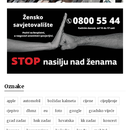
Oznake
apple
automobil
božidar kalmeta
cijene
cijepljenje
cjepivo
dhmz
eu
foto
google
gradsko vijeće
grad zadar
hnk zadar
hrvatska
kk zadar
koncert