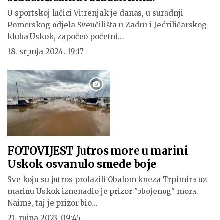
U sportskoj lučici Vitrenjak je danas, u suradnji
Pomorskog odjela Sveučilišta u Zadru i Jedriličarskog
kluba Uskok, započeo početni…
18. srpnja 2024. 19:17
FOTOVIJEST Jutros more u marini
Uskok osvanulo smeđe boje
Sve koju su jutros prolazili Obalom kneza Trpimira uz
marinu Uskok iznenadio je prizor "obojenog" mora.
Naime, taj je prizor bio…
21. rujna 2023. 09:45