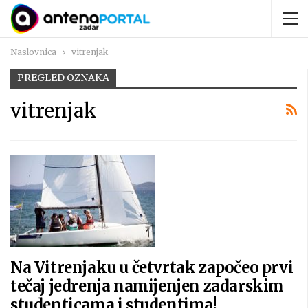
Naslovnica
vitrenjak
PREGLED OZNAKA
vitrenjak
Na Vitrenjaku u četvrtak započeo prvi
tečaj jedrenja namijenjen zadarskim
studenticama i studentima!