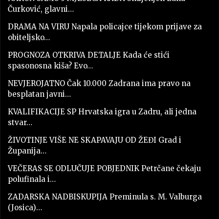
Čurković, glavni…
DRAMA NA VIRU Napala policajce tijekom prijave za
obiteljsko…
PROGNOZA OTKRIVA DETALJE Kada će stići
spasonosna kiša? Evo…
NEVJEROJATNO Čak 10.000 Zadrana ima pravo na
besplatan javni…
KVALIFIKACIJE SP Hrvatska igra u Zadru, ali jedna
stvar…
ŽIVOTINJE VIŠE NE SKAPAVAJU OD ŽEĐI Grad i
Županija…
VEČERAS SE ODLUČUJE POBJEDNIK Petrčane čekaju
polufinala i…
ZADARSKA NADBISKUPIJA Preminula s. M. Valburga
(Josica)…