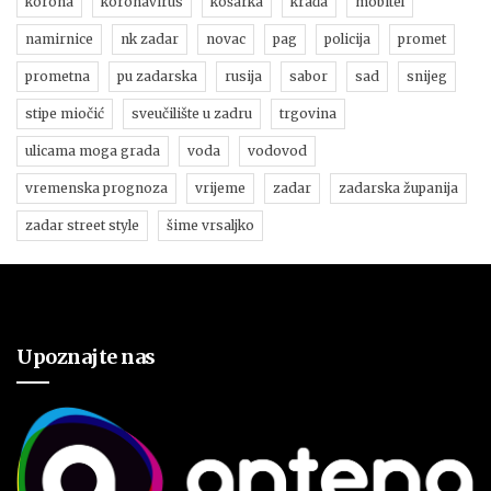
korona
koronavirus
košarka
krađa
mobitel
namirnice
nk zadar
novac
pag
policija
promet
prometna
pu zadarska
rusija
sabor
sad
snijeg
stipe miočić
sveučilište u zadru
trgovina
ulicama moga grada
voda
vodovod
vremenska prognoza
vrijeme
zadar
zadarska županija
zadar street style
šime vrsaljko
Upoznajte nas