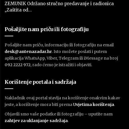
ZEMUNIK Održano stručno predavanje i radionica
„Zaštita od…
Pošaljite nam priču ili fotografiju
Pošaljite nam priču, informaciju ili fotografiju na email
desk@antenazadar.hr
. Isto možete poslati i putem
aplikacija WhatsApp, Viber, Telegram ili iMessage na broj
092 2222 972
, rado ćemo je istražiti i objaviti.
Korištenje portala i sadržaja
Nakladnik ovaj portal stavlja na korištenje onakvim kakav
jeste, a korištenje mora biti prema
U
vjetima korištenja
.
Objavili smo vaše podatke ili fotografiju – uputite nam
zahtjev za uklanjanje sadržaja
.