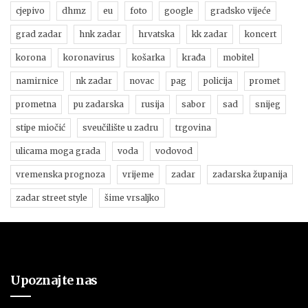
cjepivo
dhmz
eu
foto
google
gradsko vijeće
grad zadar
hnk zadar
hrvatska
kk zadar
koncert
korona
koronavirus
košarka
krađa
mobitel
namirnice
nk zadar
novac
pag
policija
promet
prometna
pu zadarska
rusija
sabor
sad
snijeg
stipe miočić
sveučilište u zadru
trgovina
ulicama moga grada
voda
vodovod
vremenska prognoza
vrijeme
zadar
zadarska županija
zadar street style
šime vrsaljko
Upoznajte nas