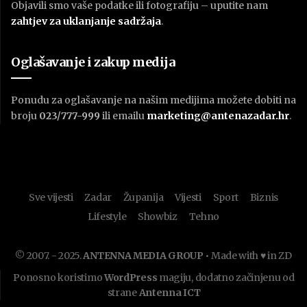
Objavili smo vaše podatke ili fotografiju – uputite nam
zahtjev za uklanjanje sadržaja
.
Oglašavanje i zakup medija
Ponudu za oglašavanje na našim medijima možete dobiti na
broju
023/777-999
ili emailu
marketing@antenazadar.hr
.
Sve vijesti
Zadar
Županija
Vijesti
Sport
Biznis
Lifestyle
Showbiz
Tehno
© 2007. - 2025.
ANTENNA MEDIA GROUP
• Made with ♥ in ZD
Ponosno koristimo
WordPress
magiju, dodatno začinjenu od
strane
Antenna ICT