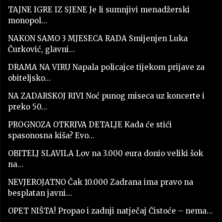
TAJNE IGRE IZ SJENE Je li sumnjivi menadžerski
monopol…
NAKON SAMO 3 MJESECA RADA Smijenjen Luka
Čurković, glavni…
DRAMA NA VIRU Napala policajce tijekom prijave za
obiteljsko…
NA ZADARSKOJ RIVI Noć punog miseca uz koncerte i
preko 50…
PROGNOZA OTKRIVA DETALJE Kada će stići
spasonosna kiša? Evo…
OBITELJ SLAVILA Lov na 3.000 eura donio veliki šok
na…
NEVJEROJATNO Čak 10.000 Zadrana ima pravo na
besplatan javni…
OPET NIŠTA! Propao i zadnji natječaj Čistoće – nema…