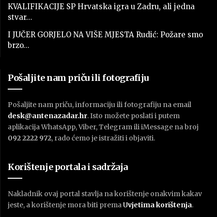
KVALIFIKACIJE SP Hrvatska igra u Zadru, ali jedna
stvar…
I JUČER GORJELO NA VIŠE MJESTA Rudić: Požare smo
brzo…
Pošaljite nam priču ili fotografiju
Pošaljite nam priču, informaciju ili fotografiju na email
desk@antenazadar.hr
. Isto možete poslati i putem
aplikacija WhatsApp, Viber, Telegram ili iMessage na broj
092 2222 972
, rado ćemo je istražiti i objaviti.
Korištenje portala i sadržaja
Nakladnik ovaj portal stavlja na korištenje onakvim kakav
jeste, a korištenje mora biti prema
U
vjetima korištenja
.