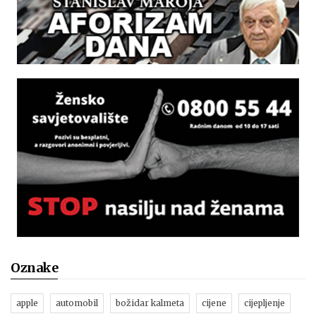
Oznake
apple
automobil
božidar kalmeta
cijene
cijepljenje