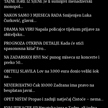
TAJNE IGRE IZ SJENE Je li sumnjivi menadžerski
monopol…
NAKON SAMO 3 MJESECA RADA Smijenjen Luka
Čurković, glavni…
DRAMA NA VIRU Napala policajce tijekom prijave za
obiteljsko…
PROGNOZA OTKRIVA DETALJE Kada će stići
spasonosna kiša? Evo…
NA ZADARSKOJ RIVI Noć punog miseca uz koncerte i
preko 50…
OBITELJ SLAVILA Lov na 3.000 eura donio veliki šok
na…
NEVJEROJATNO Čak 10.000 Zadrana ima pravo na
besplatan javni…
OPET NIŠTA! Propao i zadnji natječaj Čistoće – nema…
KVALIFIKACIJE SP Hrvatska igra u Zadru, ali jedna