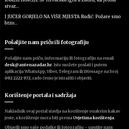
stvar…
I JUČER GORJELO NA VIŠE MJESTA Rudić: Požare smo
brzo…
Pošaljite nam priču ili fotografiju
Pošaljite nam priču, informaciju ili fotografiju na email
desk@antenazadar.hr
. Isto možete poslati i putem
aplikacija WhatsApp, Viber, Telegram ili iMessage na broj
092 2222 972
, rado ćemo je istražiti i objaviti.
Korištenje portala i sadržaja
Nakladnik ovaj portal stavlja na korištenje onakvim kakav
jeste, a korištenje mora biti prema
U
vjetima korištenja
.
Objavili smo vaše podatke ili fotografiju – uputite nam