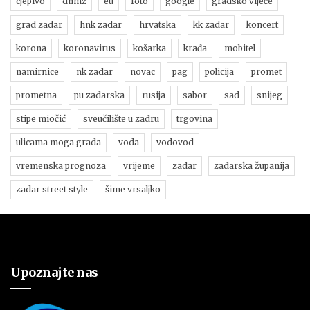
cjepivo
dhmz
eu
foto
google
gradsko vijeće
grad zadar
hnk zadar
hrvatska
kk zadar
koncert
korona
koronavirus
košarka
krađa
mobitel
namirnice
nk zadar
novac
pag
policija
promet
prometna
pu zadarska
rusija
sabor
sad
snijeg
stipe miočić
sveučilište u zadru
trgovina
ulicama moga grada
voda
vodovod
vremenska prognoza
vrijeme
zadar
zadarska županija
zadar street style
šime vrsaljko
Upoznajte nas