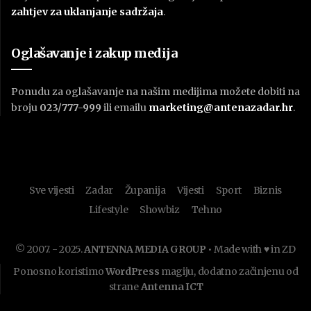
zahtjev za uklanjanje sadržaja
.
Oglašavanje i zakup medija
Ponudu za oglašavanje na našim medijima možete dobiti na
broju
023/777-999
ili emailu
marketing@antenazadar.hr
.
Sve vijesti
Zadar
Županija
Vijesti
Sport
Biznis
Lifestyle
Showbiz
Tehno
© 2007. - 2025.
ANTENNA MEDIA GROUP
• Made with ♥ in ZD
Ponosno koristimo
WordPress
magiju, dodatno začinjenu od
strane
Antenna ICT