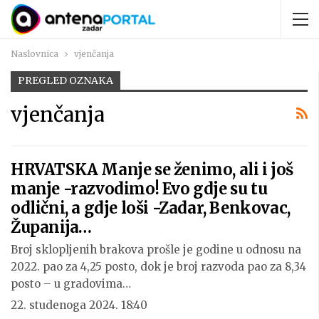
Naslovnica
vjenčanja
PREGLED OZNAKA
vjenčanja
HRVATSKA Manje se ženimo, ali i još
manje -razvodimo! Evo gdje su tu
odlični, a gdje loši -Zadar, Benkovac,
Županija…
Broj sklopljenih brakova prošle je godine u odnosu na
2022. pao za 4,25 posto, dok je broj razvoda pao za 8,34
posto – u gradovima…
22. studenoga 2024. 18:40