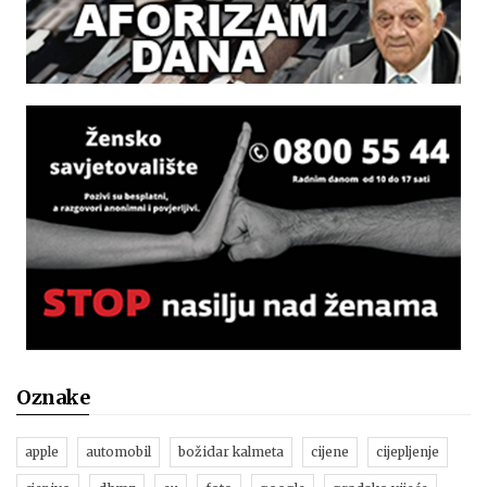
Oznake
apple
automobil
božidar kalmeta
cijene
cijepljenje