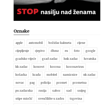
Oznake
apple
automobil
božidar kalmeta
cijene
cijepljenje
cjepivo
dhmz
eu
foto
google
gradsko vijeće
grad zadar
hnk zadar
hrvatska
kk zadar
koncert
korona
koronavirus
košarka
krađa
mobitel
namirnice
nk zadar
novac
pag
policija
promet
prometna
pu zadarska
rusija
sabor
sad
snijeg
stipe miočić
sveučilište u zadru
trgovina