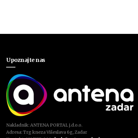
Upoznajte nas
Nakladnik: ANTENA PORTAL j.d.o.o.
Adresa: Trg kneza Višeslava 6g, Zadar