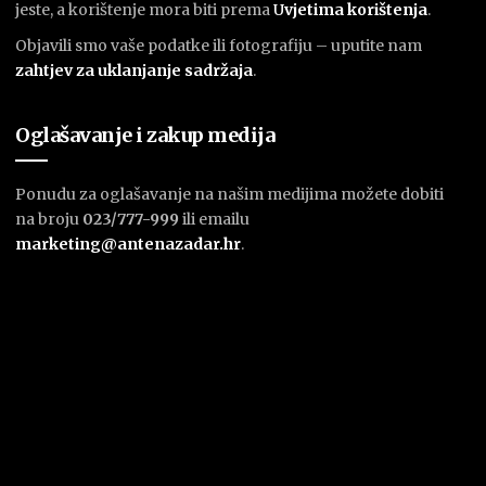
jeste, a korištenje mora biti prema
U
vjetima korištenja
.
Objavili smo vaše podatke ili fotografiju – uputite nam
zahtjev za uklanjanje sadržaja
.
Oglašavanje i zakup medija
Ponudu za oglašavanje na našim medijima možete dobiti
na broju
023/777-999
ili emailu
marketing@antenazadar.hr
.