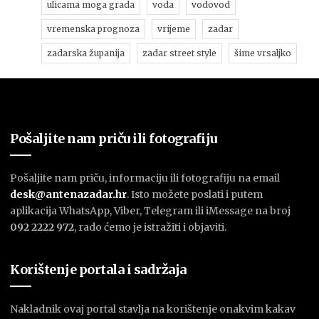
ulicama moga grada
voda
vodovod
vremenska prognoza
vrijeme
zadar
zadarska županija
zadar street style
šime vrsaljko
Pošaljite nam priču ili fotografiju
Pošaljite nam priču, informaciju ili fotografiju na email
desk@antenazadar.hr
. Isto možete poslati i putem
aplikacija WhatsApp, Viber, Telegram ili iMessage na broj
092 2222 972
, rado ćemo je istražiti i objaviti.
Korištenje portala i sadržaja
Nakladnik ovaj portal stavlja na korištenje onakvim kakav