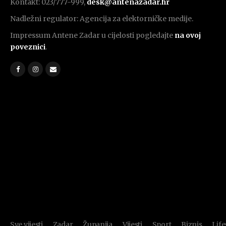
Kontakt: 023/777-999,
desk@antenazadar.hr
Nadležni regulator: Agencija za elektorničke medije.
Impressum Antene Zadar u cijelosti pogledajte
na ovoj
poveznici
.
Sve vijesti
Zadar
Županija
Vijesti
Sport
Biznis
Life