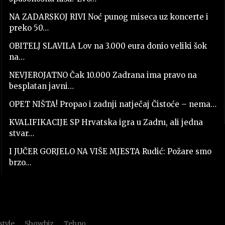
NA ZADARSKOJ RIVI Noć punog miseca uz koncerte i
preko 50…
OBITELJ SLAVILA Lov na 3.000 eura donio veliki šok
na…
NEVJEROJATNO Čak 10.000 Zadrana ima pravo na
besplatan javni…
OPET NIŠTA! Propao i zadnji natječaj Čistoće – nema…
KVALIFIKACIJE SP Hrvatska igra u Zadru, ali jedna
stvar…
I JUČER GORJELO NA VIŠE MJESTA Rudić: Požare smo
brzo…
style
Showbiz
Tehno