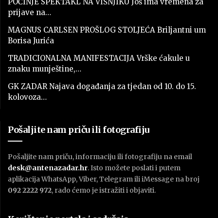
POČINJE SPEKTAKL NA VIŠNJIKU Još ima vremena za
prijave na…
MAGNUS CARLSEN PROŠLOG STOLJEĆA Briljantni um
Borisa Jurića
TRADICIONALNA MANIFESTACIJA Vrške ćakule u
znaku munještine,…
GK ZADAR Najava događanja za tjedan od 10. do 15.
kolovoza…
Pošaljite nam priču ili fotografiju
Pošaljite nam priču, informaciju ili fotografiju na email
desk@antenazadar.hr
. Isto možete poslati i putem
aplikacija WhatsApp, Viber, Telegram ili iMessage na broj
092 2222 972
, rado ćemo je istražiti i objaviti.