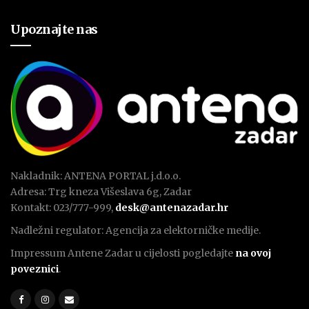
Upoznajte nas
Nakladnik: ANTENA PORTAL j.d.o.o.
Adresa: Trg kneza Višeslava 6g, Zadar
Kontakt: 023/777-999,
desk@antenazadar.hr
Nadležni regulator: Agencija za elektorničke medije.
Impressum Antene Zadar u cijelosti pogledajte
na ovoj
poveznici
.