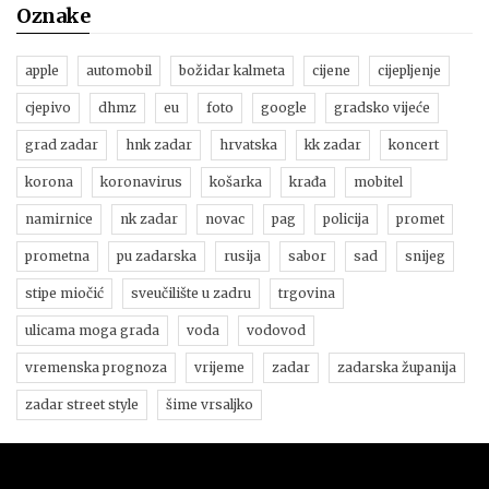
Oznake
apple
automobil
božidar kalmeta
cijene
cijepljenje
cjepivo
dhmz
eu
foto
google
gradsko vijeće
grad zadar
hnk zadar
hrvatska
kk zadar
koncert
korona
koronavirus
košarka
krađa
mobitel
namirnice
nk zadar
novac
pag
policija
promet
prometna
pu zadarska
rusija
sabor
sad
snijeg
stipe miočić
sveučilište u zadru
trgovina
ulicama moga grada
voda
vodovod
vremenska prognoza
vrijeme
zadar
zadarska županija
zadar street style
šime vrsaljko