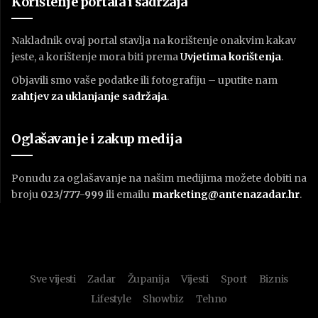
Korištenje portala i sadržaja
Nakladnik ovaj portal stavlja na korištenje onakvim kakav
jeste, a korištenje mora biti prema
U
vjetima korištenja
.
Objavili smo vaše podatke ili fotografiju – uputite nam
zahtjev za uklanjanje sadržaja
.
Oglašavanje i zakup medija
Ponudu za oglašavanje na našim medijima možete dobiti na
broju
023/777-999
ili emailu
marketing@antenazadar.hr
.
Sve vijesti
Zadar
Županija
Vijesti
Sport
Biznis
Lifestyle
Showbiz
Tehno