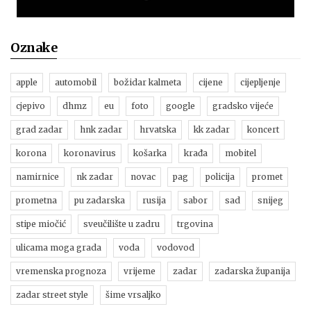
Oznake
apple
automobil
božidar kalmeta
cijene
cijepljenje
cjepivo
dhmz
eu
foto
google
gradsko vijeće
grad zadar
hnk zadar
hrvatska
kk zadar
koncert
korona
koronavirus
košarka
krađa
mobitel
namirnice
nk zadar
novac
pag
policija
promet
prometna
pu zadarska
rusija
sabor
sad
snijeg
stipe miočić
sveučilište u zadru
trgovina
ulicama moga grada
voda
vodovod
vremenska prognoza
vrijeme
zadar
zadarska županija
zadar street style
šime vrsaljko