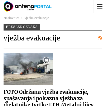
Naslovnica
vježba evakuacije
PREGLED OZNAKA
vježba evakuacije
FOTO Održana vježba evakuacije,
spašavanja i pokazna vježba za
djelatnike tvrtke LTH Metalni lijev