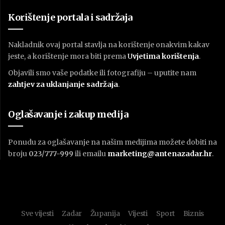
Korištenje portala i sadržaja
Nakladnik ovaj portal stavlja na korištenje onakvim kakav
jeste, a korištenje mora biti prema
U
vjetima korištenja
.
Objavili smo vaše podatke ili fotografiju – uputite nam
zahtjev za uklanjanje sadržaja
.
Oglašavanje i zakup medija
Ponudu za oglašavanje na našim medijima možete dobiti na
broju
023/777-999
ili emailu
marketing@antenazadar.hr
.
Sve vijesti
Zadar
Županija
Vijesti
Sport
Biznis