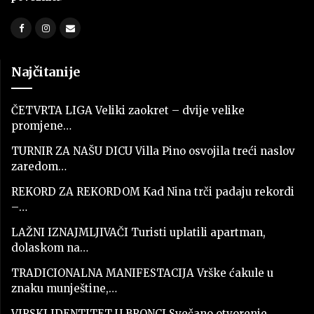
Najčitanije
ČETVRTA LIGA Veliki zaokret – dvije velike
promjene…
TURNIR ZA NAŠU DICU Villa Pino osvojila treći naslov
zaredom…
REKORD ZA REKORDOM Kad Nina trči padaju rekordi
–…
LAŽNI IZNAJMLJIVAČI Turisti uplatili apartman,
dolaskom na…
TRADICIONALNA MANIFESTACIJA Vrške ćakule u
znaku munještine,…
VIRSKI IDENTITET U BRONCI Svečano otvorenje