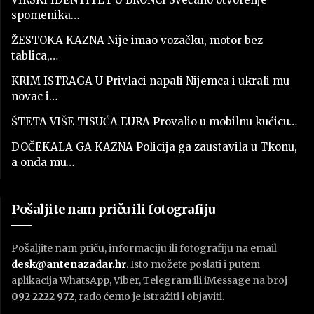
spomenika…
ŽESTOKA KAZNA Nije imao vozačku, motor bez
tablica,…
KRIM ISTRAGA U Privlaci napali Nijemca i ukrali mu
novac i…
ŠTETA VIŠE TISUĆA EURA Provalio u mobilnu kućicu…
DOČEKALA GA KAZNA Policija ga zaustavila u Tkonu,
a onda mu…
Pošaljite nam priču ili fotografiju
Pošaljite nam priču, informaciju ili fotografiju na email
desk@antenazadar.hr
. Isto možete poslati i putem
aplikacija WhatsApp, Viber, Telegram ili iMessage na broj
092 2222 972
, rado ćemo je istražiti i objaviti.