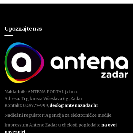
Upoznajte nas
Nakladnik: ANTENA PORTAL j.d.o.o.
Adresa: Trg kneza Višeslava 6g, Zadar
Kontakt: 023/777-999,
desk@antenazadar.hr
Nadležni regulator: Agencija za elektorničke medije.
Impressum Antene Zadar u cijelosti pogledajte
na ovoj
poveznici
.