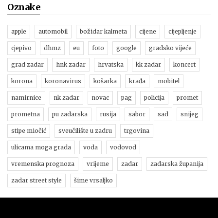
Oznake
apple
automobil
božidar kalmeta
cijene
cijepljenje
cjepivo
dhmz
eu
foto
google
gradsko vijeće
grad zadar
hnk zadar
hrvatska
kk zadar
koncert
korona
koronavirus
košarka
krađa
mobitel
namirnice
nk zadar
novac
pag
policija
promet
prometna
pu zadarska
rusija
sabor
sad
snijeg
stipe miočić
sveučilište u zadru
trgovina
ulicama moga grada
voda
vodovod
vremenska prognoza
vrijeme
zadar
zadarska županija
zadar street style
šime vrsaljko