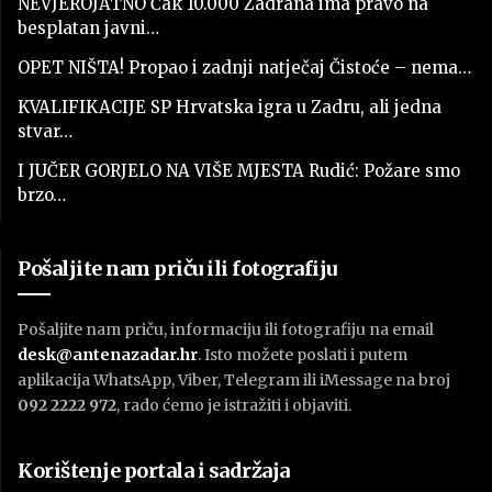
NEVJEROJATNO Čak 10.000 Zadrana ima pravo na
besplatan javni…
OPET NIŠTA! Propao i zadnji natječaj Čistoće – nema…
KVALIFIKACIJE SP Hrvatska igra u Zadru, ali jedna
stvar…
I JUČER GORJELO NA VIŠE MJESTA Rudić: Požare smo
brzo…
Pošaljite nam priču ili fotografiju
Pošaljite nam priču, informaciju ili fotografiju na email
desk@antenazadar.hr
. Isto možete poslati i putem
aplikacija WhatsApp, Viber, Telegram ili iMessage na broj
092 2222 972
, rado ćemo je istražiti i objaviti.
Korištenje portala i sadržaja