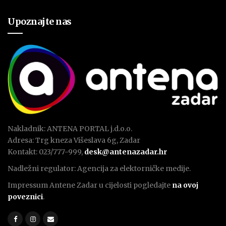
Upoznajte nas
Nakladnik: ANTENA PORTAL j.d.o.o.
Adresa: Trg kneza Višeslava 6g, Zadar
Kontakt: 023/777-999,
desk@antenazadar.hr
Nadležni regulator: Agencija za elektorničke medije.
Impressum Antene Zadar u cijelosti pogledajte
na ovoj
poveznici
.