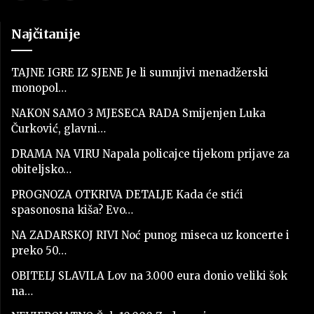
Najčitanije
TAJNE IGRE IZ SJENE Je li sumnjivi menadžerski
monopol…
NAKON SAMO 3 MJESECA RADA Smijenjen Luka
Čurković, glavni…
DRAMA NA VIRU Napala policajce tijekom prijave za
obiteljsko…
PROGNOZA OTKRIVA DETALJE Kada će stići
spasonosna kiša? Evo…
NA ZADARSKOJ RIVI Noć punog miseca uz koncerte i
preko 50…
OBITELJ SLAVILA Lov na 3.000 eura donio veliki šok
na…