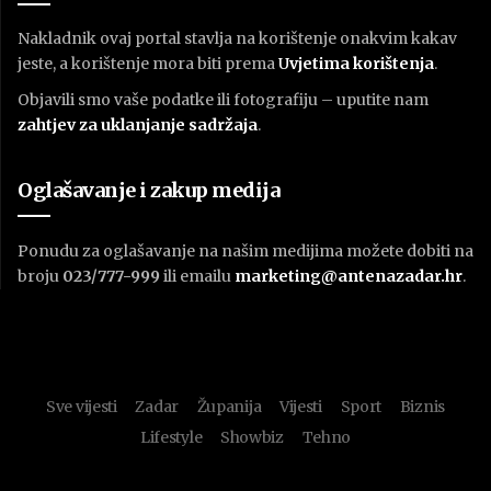
Nakladnik ovaj portal stavlja na korištenje onakvim kakav
jeste, a korištenje mora biti prema
U
vjetima korištenja
.
Objavili smo vaše podatke ili fotografiju – uputite nam
zahtjev za uklanjanje sadržaja
.
Oglašavanje i zakup medija
Ponudu za oglašavanje na našim medijima možete dobiti na
broju
023/777-999
ili emailu
marketing@antenazadar.hr
.
Sve vijesti
Zadar
Županija
Vijesti
Sport
Biznis
Lifestyle
Showbiz
Tehno