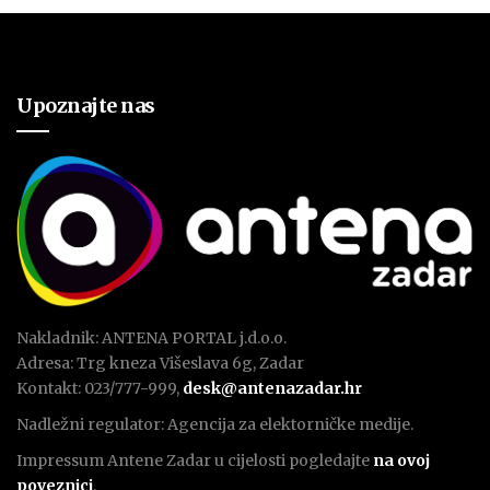
Upoznajte nas
Nakladnik: ANTENA PORTAL j.d.o.o.
Adresa: Trg kneza Višeslava 6g, Zadar
Kontakt: 023/777-999,
desk@antenazadar.hr
Nadležni regulator: Agencija za elektorničke medije.
Impressum Antene Zadar u cijelosti pogledajte
na ovoj
poveznici
.