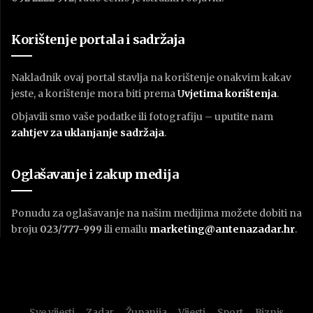
Korištenje portala i sadržaja
Nakladnik ovaj portal stavlja na korištenje onakvim kakav
jeste, a korištenje mora biti prema
U
vjetima korištenja
.
Objavili smo vaše podatke ili fotografiju – uputite nam
zahtjev za uklanjanje sadržaja
.
Oglašavanje i zakup medija
Ponudu za oglašavanje na našim medijima možete dobiti na
broju
023/777-999
ili emailu
marketing@antenazadar.hr
.
Sve vijesti
Zadar
Županija
Vijesti
Sport
Biznis