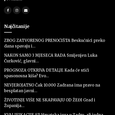
Najčitanije
ZBOG ZATVORENOG PRENOĆIŠTA Beskućnici preko
dana spavaju i…
NAKON SAMO 3 MJESECA RADA Smijenjen Luka
Čurković, glavni…
PROGNOZA OTKRIVA DETALJE Kada će stići
spasonosna kiša? Evo…
NEVJEROJATNO Čak 10.000 Zadrana ima pravo na
besplatan javni…
ŽIVOTINJE VIŠE NE SKAPAVAJU OD ŽEĐI Grad i
Županija…
KVALIFIKACIJE SP Hrvatska igra u Zadru, ali jedna