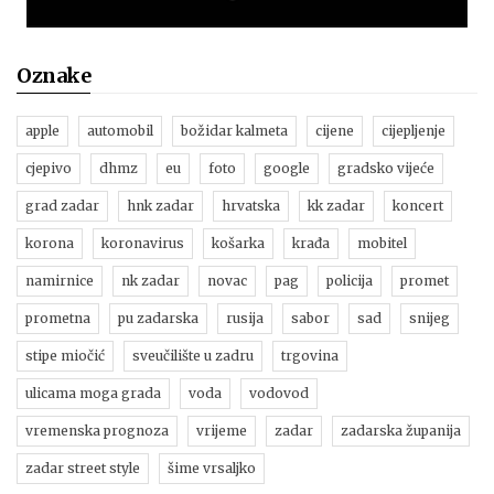
Oznake
apple
automobil
božidar kalmeta
cijene
cijepljenje
cjepivo
dhmz
eu
foto
google
gradsko vijeće
grad zadar
hnk zadar
hrvatska
kk zadar
koncert
korona
koronavirus
košarka
krađa
mobitel
namirnice
nk zadar
novac
pag
policija
promet
prometna
pu zadarska
rusija
sabor
sad
snijeg
stipe miočić
sveučilište u zadru
trgovina
ulicama moga grada
voda
vodovod
vremenska prognoza
vrijeme
zadar
zadarska županija
zadar street style
šime vrsaljko