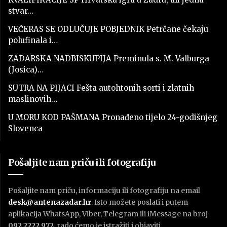
stvar…
VEČERAS SE ODLUČUJE POBJEDNIK Petrčane čekaju
polufinala i…
ZADARSKA NADBISKUPIJA Preminula s. M. Valburga
(Josica)…
SUTRA NA PIJACI Fešta autohtonih sorti i zlatnih
maslinovih…
U MORU KOD PAŠMANA Pronađeno tijelo 24-godišnjeg
Slovenca
Pošaljite nam priču ili fotografiju
Pošaljite nam priču, informaciju ili fotografiju na email
desk@antenazadar.hr
. Isto možete poslati i putem
aplikacija WhatsApp, Viber, Telegram ili iMessage na broj
092 2222 972
, rado ćemo je istražiti i objaviti.