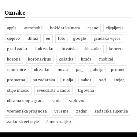
Oznake
apple
automobil
božidar kalmeta
cijene
cijepljenje
cjepivo
dhmz
eu
foto
google
gradsko vijeće
grad zadar
hnk zadar
hrvatska
kk zadar
koncert
korona
koronavirus
košarka
krađa
mobitel
namirnice
nk zadar
novac
pag
policija
promet
prometna
pu zadarska
rusija
sabor
sad
snijeg
stipe miočić
sveučilište u zadru
trgovina
ulicama moga grada
voda
vodovod
vremenska prognoza
vrijeme
zadar
zadarska županija
zadar street style
šime vrsaljko