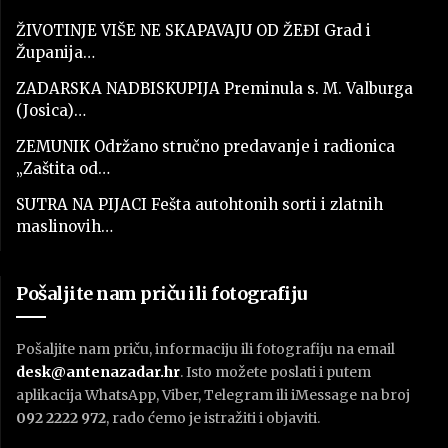
ŽIVOTINJE VIŠE NE SKAPAVAJU OD ŽEĐI Grad i
Županija…
ZADARSKA NADBISKUPIJA Preminula s. M. Valburga
(Josica)…
ZEMUNIK Održano stručno predavanje i radionica
„Zaštita od…
SUTRA NA PIJACI Fešta autohtonih sorti i zlatnih
maslinovih…
Pošaljite nam priču ili fotografiju
Pošaljite nam priču, informaciju ili fotografiju na email
desk@antenazadar.hr
. Isto možete poslati i putem
aplikacija WhatsApp, Viber, Telegram ili iMessage na broj
092 2222 972
, rado ćemo je istražiti i objaviti.