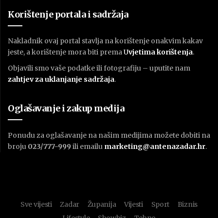
Korištenje portala i sadržaja
Nakladnik ovaj portal stavlja na korištenje onakvim kakav
jeste, a korištenje mora biti prema
U
vjetima korištenja
.
Objavili smo vaše podatke ili fotografiju – uputite nam
zahtjev za uklanjanje sadržaja
.
Oglašavanje i zakup medija
Ponudu za oglašavanje na našim medijima možete dobiti na
broju
023/777-999
ili emailu
marketing@antenazadar.hr
.
Sve vijesti
Zadar
Županija
Vijesti
Sport
Biznis