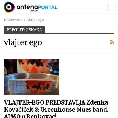
Naslovnica
vlajter ego
PREGLED OZNAKA
vlajter ego
VLAJTER-EGO PREDSTAVLJA Zdenka
Kovačiček & Greenhouse blues band.
AJMO u Benkovac!