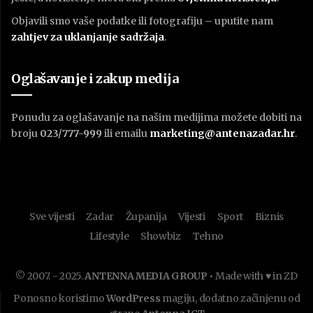
Objavili smo vaše podatke ili fotografiju – uputite nam
zahtjev za uklanjanje sadržaja
.
Oglašavanje i zakup medija
Ponudu za oglašavanje na našim medijima možete dobiti na
broju
023/777-999
ili emailu
marketing@antenazadar.hr
.
Sve vijesti
Zadar
Županija
Vijesti
Sport
Biznis
Lifestyle
Showbiz
Tehno
© 2007. - 2025.
ANTENNA MEDIA GROUP
• Made with ♥ in ZD
Ponosno koristimo
WordPress
magiju, dodatno začinjenu od