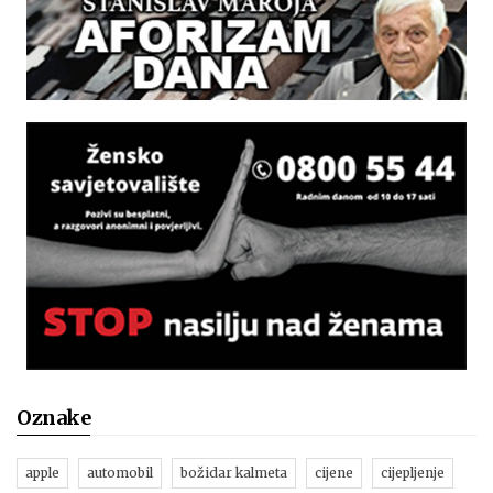
Oznake
apple
automobil
božidar kalmeta
cijene
cijepljenje